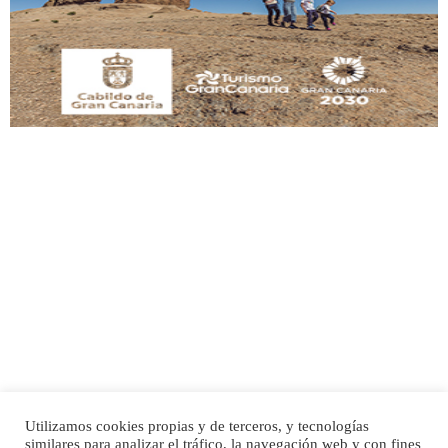
manso y extremadamente cari...
Leales.org » Gran Canaria
|
9.7.2025
Adopción urgente
Busco adopción responsable para mi perra. Pastor alemán, hembra, 4 años. Por
motivos personales ...
Leales.org » Gran Canaria
|
6.7.2025
Utilizamos cookies propias y de terceros, y tecnologías
SHIBA PERDIDO AVDA JOSE MESA Y LOPEZ
similares para analizar el tráfico, la navegación web y con fines