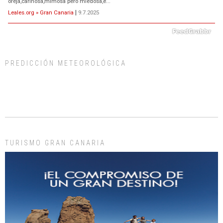
oreja,cariñosa,mimosa pero miedosa,e...
Leales.org » Gran Canaria
|
9.7.2025
PREDICCIÓN METEOROLÓGICA
ADOPCIÓN URGENTE GATA TEROR GRAN CANARIA
El ayuntamiento se va a llevar a Los Gatos callejeros de la zona los próximos
días, ella incluida...
Leales.org » Gran Canaria
|
9.7.2025
TURISMO GRAN CANARIA
Gato manso encontrado
Este gato macho ha aparecido en la calle hace menos de un mes, es muy