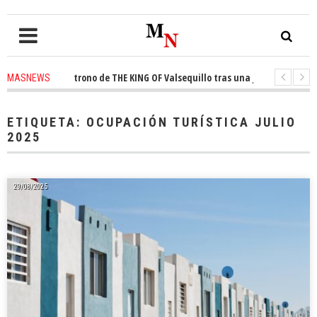
nquista el trono de THE KING OF Valsequillo tras una jornada de balonce
MASNEWS
 denuncian que un solo policía cubre 30 kilómetros de costa en San Bartolo
ETIQUETA:
OCUPACIÓN TURÍSTICA JULIO
2025
29/08/2025