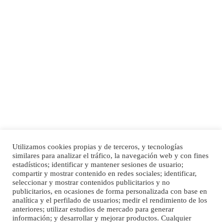
Adopción urgente
Busco adopción responsable para mi perra. Pastor alemán, hembra, 4 años. Por
motivos personales ...
Leales.org » Gran Canaria
|
6.7.2025
Utilizamos cookies propias y de terceros, y tecnologías
SHIBA PERDIDO AVDA JOSE MESA Y LOPEZ
similares para analizar el tráfico, la navegación web y con fines
PERRO MACHO RAZA SHIBA CON MICROCHIP PERDIDO HOY 06/07/2025 ZONA
Inicio
Publicidad
Política de privacidad
estadísticos; identificar y mantener sesiones de usuario;
MESA Y LOPEZ. ES MUY ASUSTADIZO
compartir y mostrar contenido en redes sociales; identificar,
Aviso Legal
Cláusula de Cookies
seleccionar y mostrar contenidos publicitarios y no
Leales.org » Gran Canaria
|
6.7.2025
Enlaces de interés
publicitarios, en ocasiones de forma personalizada con base en
analítica y el perfilado de usuarios; medir el rendimiento de los
anteriores; utilizar estudios de mercado para generar
información; y desarrollar y mejorar productos. Cualquier