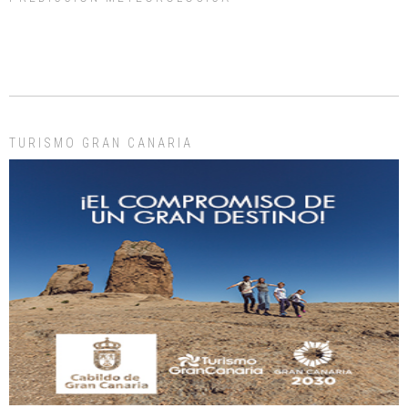
ADOPCIÓN URGENTE GATA TEROR GRAN CANARIA
El ayuntamiento se va a llevar a Los Gatos callejeros de la zona los próximos
días, ella incluida...
Leales.org » Gran Canaria
|
9.7.2025
TURISMO GRAN CANARIA
Gato manso encontrado
Este gato macho ha aparecido en la calle hace menos de un mes, es muy
manso y extremadamente cari...
Leales.org » Gran Canaria
|
9.7.2025