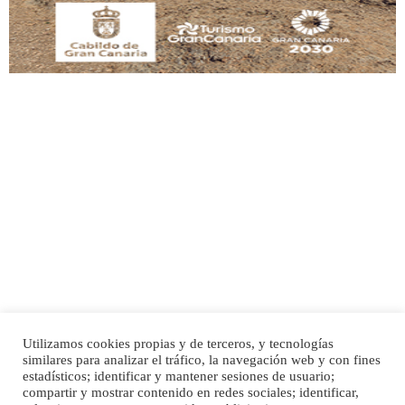
SHIBA PERDIDO AVDA JOSE MESA Y LOPEZ
PERRO MACHO RAZA SHIBA CON MICROCHIP PERDIDO HOY 06/07/2025 ZONA
MESA Y LOPEZ. ES MUY ASUSTADIZO
Leales.org » Gran Canaria
|
6.7.2025
Utilizamos cookies propias y de terceros, y tecnologías
Ninfa perdida
similares para analizar el tráfico, la navegación web y con fines
El día 5 se los perdió una ninfa papillera, asustada tiene miedo a la calle, se
Inicio
Publicidad
Política de privacidad
estadísticos; identificar y mantener sesiones de usuario;
perdió por la zon...
compartir y mostrar contenido en redes sociales; identificar,
Aviso Legal
Cláusula de Cookies