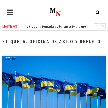
OF Valsequillo tras una jornada de baloncesto urbano de máxima intensida
MASNEWS
cubre 30 kilómetros de costa en San Bartolomé de Tirajana
2 weeks ago
ETIQUETA:
OFICINA DE ASILO Y REFUGIO
27/02/2024