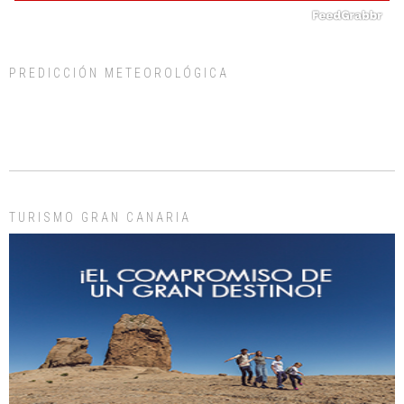
PREDICCIÓN METEOROLÓGICA
Gato manso encontrado
Este gato macho ha aparecido en la calle hace menos de un mes, es muy
manso y extremadamente cari...
Leales.org » Gran Canaria
|
9.7.2025
TURISMO GRAN CANARIA
Adopción urgente
Busco adopción responsable para mi perra. Pastor alemán, hembra, 4 años. Por
motivos personales ...
Leales.org » Gran Canaria
|
6.7.2025