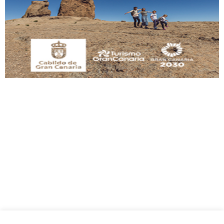
Este gato macho ha aparecido en la calle hace menos de un mes, es muy
manso y extremadamente cari...
Leales.org » Gran Canaria
|
9.7.2025
Adopción urgente
Busco adopción responsable para mi perra. Pastor alemán, hembra, 4 años. Por
motivos personales ...
Leales.org » Gran Canaria
|
6.7.2025