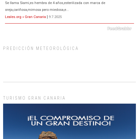
Se llama Siami,es hembra de 4 años,esterilizada con marca de
oreja,cariñosa,mimosa pero miedosa,e...
Leales.org » Gran Canaria
|
9.7.2025
PREDICCIÓN METEOROLÓGICA
ADOPCIÓN URGENTE GATA TEROR GRAN CANARIA
El ayuntamiento se va a llevar a Los Gatos callejeros de la zona los próximos
días, ella incluida...
Leales.org » Gran Canaria
|
9.7.2025
TURISMO GRAN CANARIA
Gato manso encontrado