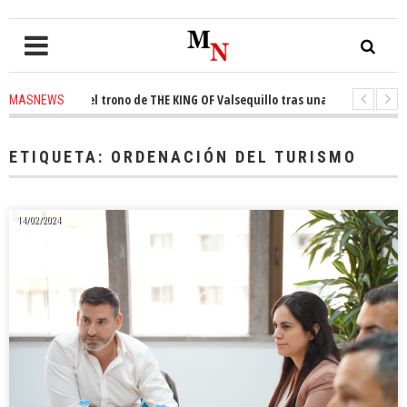
conquista el trono de THE KING OF Valsequillo tras una jornada de balonc
MASNEWS
P denuncian que un solo policía cubre 30 kilómetros de costa en San Barto
ETIQUETA:
ORDENACIÓN DEL TURISMO
14/02/2024