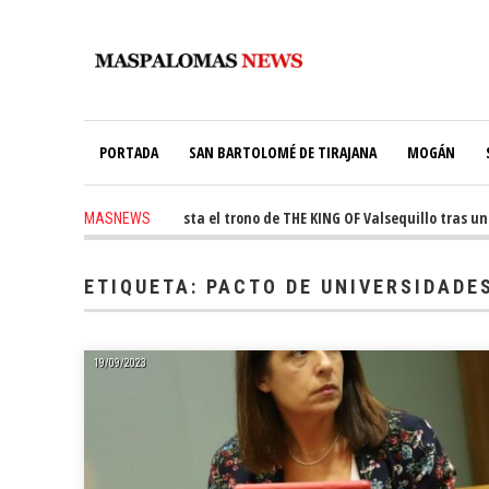
PORTADA
SAN BARTOLOMÉ DE TIRAJANA
MOGÁN
ago
-
Ale Martín conquista el trono de THE KING OF Valsequillo tras una j
MASNEWS
s ago
-
El túnel de Pino Seco cubrirá el 38% de su consumo con 234 paneles s
ETIQUETA:
PACTO DE UNIVERSIDADE
19/09/2023