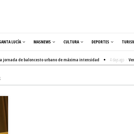
SANTA LUCÍA
MASNEWS
CULTURA
DEPORTES
TURIS
ornada de baloncesto urbano de máxima intensidad
4 days ago
-
Veneguer
olares
S