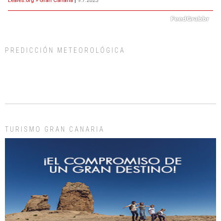
PREDICCIÓN METEOROLÓGICA
ADOPCIÓN URGENTE GATA TEROR GRAN CANARIA
El ayuntamiento se va a llevar a Los Gatos callejeros de la zona los próximos
días, ella incluida...
Leales.org » Gran Canaria
|
9.7.2025
TURISMO GRAN CANARIA
Gato manso encontrado
Este gato macho ha aparecido en la calle hace menos de un mes, es muy
manso y extremadamente cari...