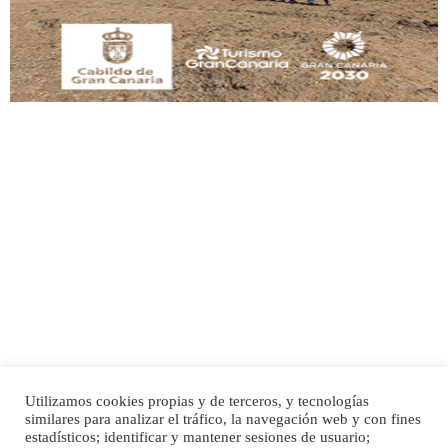
Leales.org » Gran Canaria
|
9.7.2025
Adopción urgente
Busco adopción responsable para mi perra. Pastor alemán, hembra, 4 años. Por
motivos personales ...
Leales.org » Gran Canaria
|
6.7.2025
Utilizamos cookies propias y de terceros, y tecnologías
SHIBA PERDIDO AVDA JOSE MESA Y LOPEZ
similares para analizar el tráfico, la navegación web y con fines
PERRO MACHO RAZA SHIBA CON MICROCHIP PERDIDO HOY 06/07/2025 ZONA
Inicio
Publicidad
Política de privacidad
estadísticos; identificar y mantener sesiones de usuario;