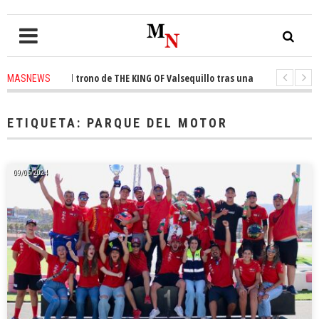
nquista el trono de THE KING OF Valsequillo tras una jornada de balonces
MASNEWS
denuncian que un solo policía cubre 30 kilómetros de costa en San Bartolo
ETIQUETA:
PARQUE DEL MOTOR
09/05/2024