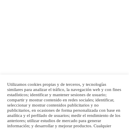
Adopción urgente
Busco adopción responsable para mi perra. Pastor alemán, hembra, 4 años. Por
motivos personales ...
Leales.org » Gran Canaria
|
6.7.2025
Utilizamos cookies propias y de terceros, y tecnologías
SHIBA PERDIDO AVDA JOSE MESA Y LOPEZ
similares para analizar el tráfico, la navegación web y con fines
PERRO MACHO RAZA SHIBA CON MICROCHIP PERDIDO HOY 06/07/2025 ZONA
Inicio
Publicidad
Política de privacidad
estadísticos; identificar y mantener sesiones de usuario;
MESA Y LOPEZ. ES MUY ASUSTADIZO
compartir y mostrar contenido en redes sociales; identificar,
Aviso Legal
Cláusula de Cookies
seleccionar y mostrar contenidos publicitarios y no
Leales.org » Gran Canaria
|
6.7.2025
Enlaces de interés
publicitarios, en ocasiones de forma personalizada con base en
analítica y el perfilado de usuarios; medir el rendimiento de los
anteriores; utilizar estudios de mercado para generar
información; y desarrollar y mejorar productos. Cualquier