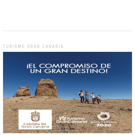
ADOPCIÓN URGENTE GATA TEROR GRAN CANARIA
El ayuntamiento se va a llevar a Los Gatos callejeros de la zona los próximos
días, ella incluida...
Leales.org » Gran Canaria
|
9.7.2025
TURISMO GRAN CANARIA
Gato manso encontrado
Este gato macho ha aparecido en la calle hace menos de un mes, es muy
manso y extremadamente cari...
Leales.org » Gran Canaria
|
9.7.2025