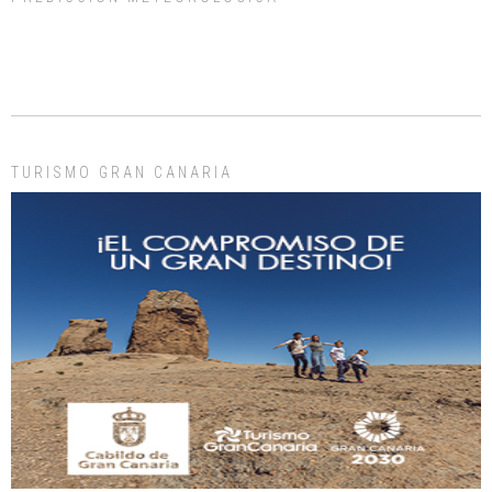
ADOPCIÓN URGENTE GATA TEROR GRAN CANARIA
El ayuntamiento se va a llevar a Los Gatos callejeros de la zona los próximos
días, ella incluida...
Leales.org » Gran Canaria
|
9.7.2025
TURISMO GRAN CANARIA
Gato manso encontrado
Este gato macho ha aparecido en la calle hace menos de un mes, es muy
manso y extremadamente cari...
Leales.org » Gran Canaria
|
9.7.2025