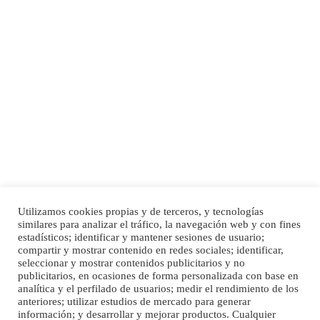
Adopción urgente
Busco adopción responsable para mi perra. Pastor alemán, hembra, 4 años. Por
motivos personales ...
Leales.org » Gran Canaria
|
6.7.2025
Utilizamos cookies propias y de terceros, y tecnologías
SHIBA PERDIDO AVDA JOSE MESA Y LOPEZ
similares para analizar el tráfico, la navegación web y con fines
PERRO MACHO RAZA SHIBA CON MICROCHIP PERDIDO HOY 06/07/2025 ZONA
Inicio
Publicidad
Política de privacidad
estadísticos; identificar y mantener sesiones de usuario;
MESA Y LOPEZ. ES MUY ASUSTADIZO
compartir y mostrar contenido en redes sociales; identificar,
Aviso Legal
Cláusula de Cookies
seleccionar y mostrar contenidos publicitarios y no
Leales.org » Gran Canaria
|
6.7.2025
Enlaces de interés
publicitarios, en ocasiones de forma personalizada con base en
analítica y el perfilado de usuarios; medir el rendimiento de los
anteriores; utilizar estudios de mercado para generar
información; y desarrollar y mejorar productos. Cualquier