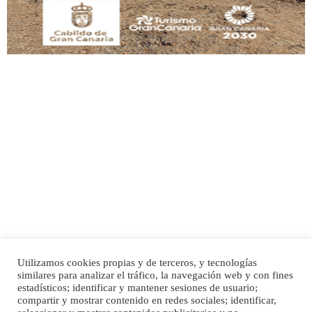
Adopción urgente
Busco adopción responsable para mi perra. Pastor alemán, hembra, 4 años. Por
motivos personales ...
Leales.org » Gran Canaria
|
6.7.2025
Utilizamos cookies propias y de terceros, y tecnologías
SHIBA PERDIDO AVDA JOSE MESA Y LOPEZ
similares para analizar el tráfico, la navegación web y con fines
PERRO MACHO RAZA SHIBA CON MICROCHIP PERDIDO HOY 06/07/2025 ZONA
Inicio
Publicidad
Política de privacidad
estadísticos; identificar y mantener sesiones de usuario;
MESA Y LOPEZ. ES MUY ASUSTADIZO
compartir y mostrar contenido en redes sociales; identificar,
Aviso Legal
Cláusula de Cookies