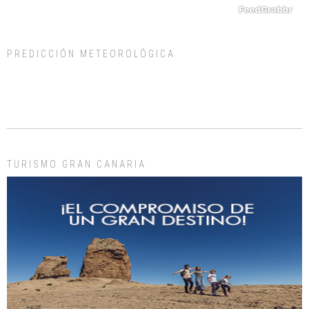
PREDICCIÓN METEOROLÓGICA
ADOPCIÓN URGENTE GATA TEROR GRAN CANARIA
El ayuntamiento se va a llevar a Los Gatos callejeros de la zona los próximos
días, ella incluida...
Leales.org » Gran Canaria
|
9.7.2025
TURISMO GRAN CANARIA
Gato manso encontrado
Este gato macho ha aparecido en la calle hace menos de un mes, es muy
manso y extremadamente cari...
Leales.org » Gran Canaria
|
9.7.2025