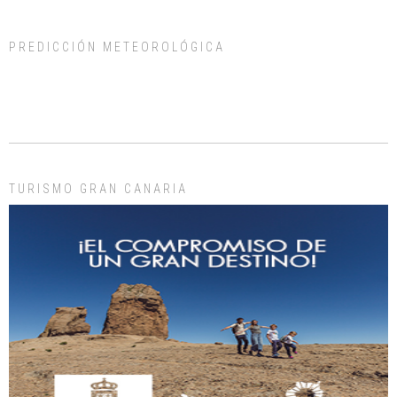
PREDICCIÓN METEOROLÓGICA
ADOPCIÓN URGENTE GATA TEROR GRAN CANARIA
El ayuntamiento se va a llevar a Los Gatos callejeros de la zona los próximos
días, ella incluida...
Leales.org » Gran Canaria
|
9.7.2025
TURISMO GRAN CANARIA
Gato manso encontrado
Este gato macho ha aparecido en la calle hace menos de un mes, es muy
manso y extremadamente cari...
Leales.org » Gran Canaria
|
9.7.2025