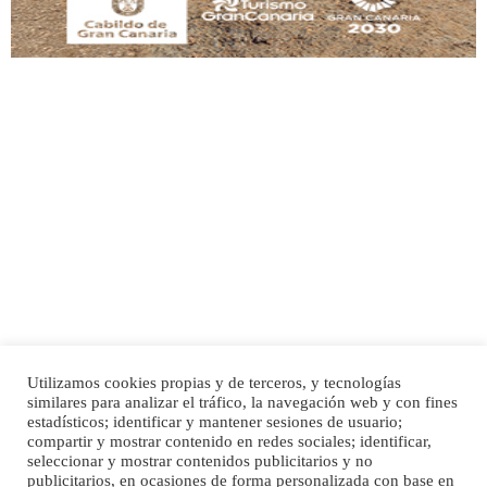
Adopción urgente
Busco adopción responsable para mi perra. Pastor alemán, hembra, 4 años. Por
motivos personales ...
Leales.org » Gran Canaria
|
6.7.2025
Utilizamos cookies propias y de terceros, y tecnologías
SHIBA PERDIDO AVDA JOSE MESA Y LOPEZ
similares para analizar el tráfico, la navegación web y con fines
PERRO MACHO RAZA SHIBA CON MICROCHIP PERDIDO HOY 06/07/2025 ZONA
Inicio
Publicidad
Política de privacidad
estadísticos; identificar y mantener sesiones de usuario;
MESA Y LOPEZ. ES MUY ASUSTADIZO
compartir y mostrar contenido en redes sociales; identificar,
Aviso Legal
Cláusula de Cookies
seleccionar y mostrar contenidos publicitarios y no
Leales.org » Gran Canaria
|
6.7.2025
Enlaces de interés
publicitarios, en ocasiones de forma personalizada con base en