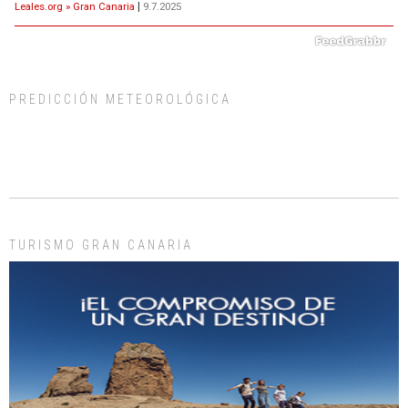
Leales.org » Gran Canaria
|
9.7.2025
PREDICCIÓN METEOROLÓGICA
ADOPCIÓN URGENTE GATA TEROR GRAN CANARIA
El ayuntamiento se va a llevar a Los Gatos callejeros de la zona los próximos
días, ella incluida...
Leales.org » Gran Canaria
|
9.7.2025
TURISMO GRAN CANARIA
Gato manso encontrado
Este gato macho ha aparecido en la calle hace menos de un mes, es muy
manso y extremadamente cari...