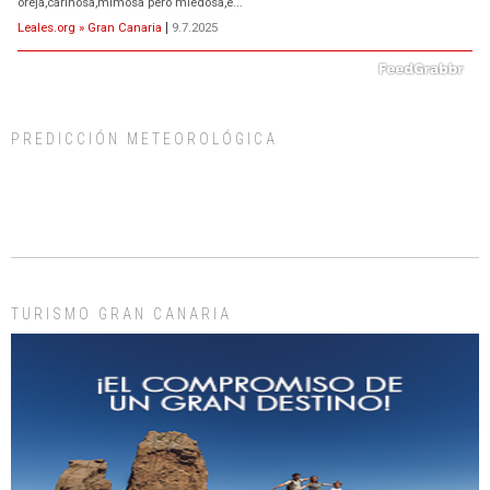
oreja,cariñosa,mimosa pero miedosa,e...
Leales.org » Gran Canaria
|
9.7.2025
PREDICCIÓN METEOROLÓGICA
ADOPCIÓN URGENTE GATA TEROR GRAN CANARIA
El ayuntamiento se va a llevar a Los Gatos callejeros de la zona los próximos
días, ella incluida...
Leales.org » Gran Canaria
|
9.7.2025
TURISMO GRAN CANARIA
Gato manso encontrado
Este gato macho ha aparecido en la calle hace menos de un mes, es muy