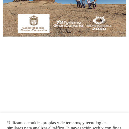
manso y extremadamente cari...
Leales.org » Gran Canaria
|
9.7.2025
Adopción urgente
Busco adopción responsable para mi perra. Pastor alemán, hembra, 4 años. Por
motivos personales ...
Leales.org » Gran Canaria
|
6.7.2025
Utilizamos cookies propias y de terceros, y tecnologías
SHIBA PERDIDO AVDA JOSE MESA Y LOPEZ
similares para analizar el tráfico, la navegación web y con fines