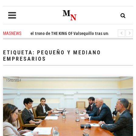
conquista el trono de THE KING OF Valsequillo tras una jornada de balonc
MASNEWS
P denuncian que un solo policía cubre 30 kilómetros de costa en San Barto
ETIQUETA:
PEQUEÑO Y MEDIANO
EMPRESARIOS
15/02/2024