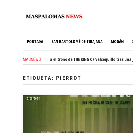
PORTADA
SAN BARTOLOMÉ DE TIRAJANA
MOGÁN
o
-
Ale Martín conquista el trono de THE KING OF Valsequillo tras una jor
MASNEWS
go
-
El túnel de Pino Seco cubrirá el 38% de su consumo con 234 paneles sol
ETIQUETA:
PIERROT
19/03/2024