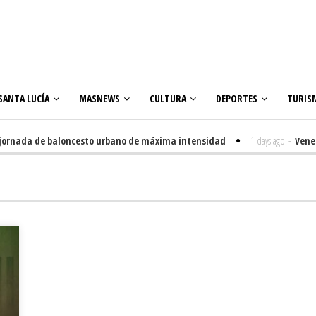
SANTA LUCÍA
MASNEWS
CULTURA
DEPORTES
TURIS
nada de baloncesto urbano de máxima intensidad
1 days ago
-
Veneguera 
ares