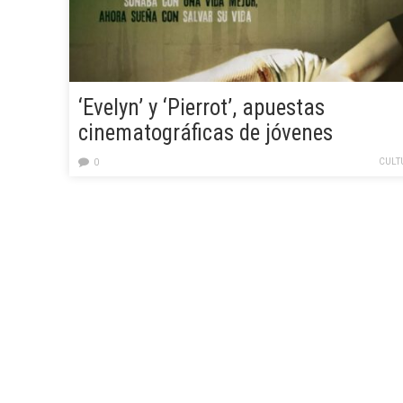
‘Evelyn’ y ‘Pierrot’, apuestas
cinematográficas de jóvenes
creadoras españolas para la sesión
CULT
0
de marzo de Colón Cinema