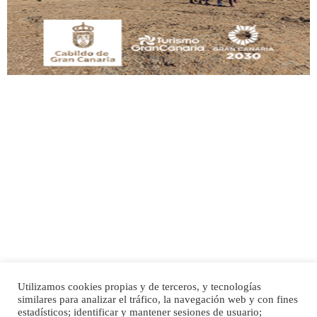
Leales.org » Gran Canaria
|
9.7.2025
Adopción urgente
Busco adopción responsable para mi perra. Pastor alemán, hembra, 4 años. Por
motivos personales ...
Leales.org » Gran Canaria
|
6.7.2025
Utilizamos cookies propias y de terceros, y tecnologías
SHIBA PERDIDO AVDA JOSE MESA Y LOPEZ
similares para analizar el tráfico, la navegación web y con fines
PERRO MACHO RAZA SHIBA CON MICROCHIP PERDIDO HOY 06/07/2025 ZONA
Inicio
Publicidad
Política de privacidad
estadísticos; identificar y mantener sesiones de usuario;