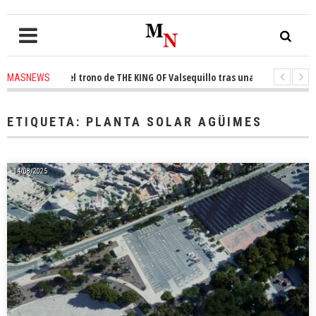
onquista el trono de THE KING OF Valsequillo tras una jornada de balonc
MASNEWS
 denuncian que un solo policía cubre 30 kilómetros de costa en San Bartol
ETIQUETA:
PLANTA SOLAR AGÜIMES
14/08/2025