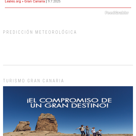
Leales.org » Gran Canaria
|
9.7.2025
PREDICCIÓN METEOROLÓGICA
ADOPCIÓN URGENTE GATA TEROR GRAN CANARIA
El ayuntamiento se va a llevar a Los Gatos callejeros de la zona los próximos
días, ella incluida...
Leales.org » Gran Canaria
|
9.7.2025
TURISMO GRAN CANARIA
Gato manso encontrado
Este gato macho ha aparecido en la calle hace menos de un mes, es muy
manso y extremadamente cari...