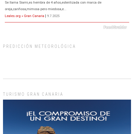
Se llama Siami,es hembra de 4 años,esterilizada con marca de
oreja,cariñosa,mimosa pero miedosa,e...
Leales.org » Gran Canaria
|
9.7.2025
PREDICCIÓN METEOROLÓGICA
ADOPCIÓN URGENTE GATA TEROR GRAN CANARIA
El ayuntamiento se va a llevar a Los Gatos callejeros de la zona los próximos
días, ella incluida...
Leales.org » Gran Canaria
|
9.7.2025
TURISMO GRAN CANARIA
Gato manso encontrado