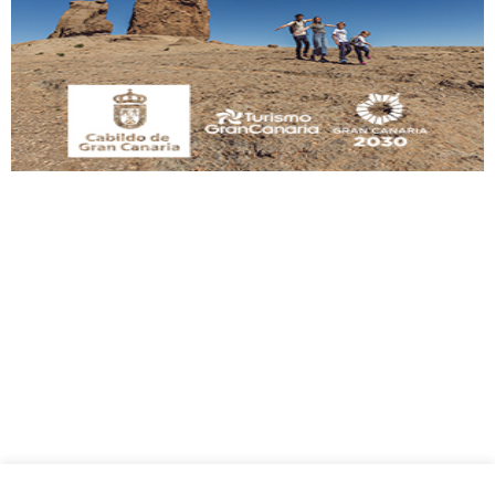
Este gato macho ha aparecido en la calle hace menos de un mes, es muy
manso y extremadamente cari...
Leales.org » Gran Canaria
|
9.7.2025
Adopción urgente
Busco adopción responsable para mi perra. Pastor alemán, hembra, 4 años. Por
motivos personales ...
Leales.org » Gran Canaria
|
6.7.2025