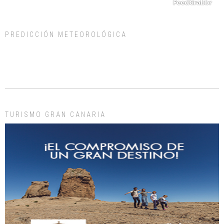
PREDICCIÓN METEOROLÓGICA
ADOPCIÓN URGENTE GATA TEROR GRAN CANARIA
El ayuntamiento se va a llevar a Los Gatos callejeros de la zona los próximos
días, ella incluida...
Leales.org » Gran Canaria
|
9.7.2025
TURISMO GRAN CANARIA
Gato manso encontrado
Este gato macho ha aparecido en la calle hace menos de un mes, es muy
manso y extremadamente cari...
Leales.org » Gran Canaria
|
9.7.2025