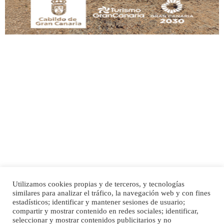
Adopción urgente
Busco adopción responsable para mi perra. Pastor alemán, hembra, 4 años. Por
motivos personales ...
Leales.org » Gran Canaria
|
6.7.2025
Utilizamos cookies propias y de terceros, y tecnologías
SHIBA PERDIDO AVDA JOSE MESA Y LOPEZ
similares para analizar el tráfico, la navegación web y con fines
PERRO MACHO RAZA SHIBA CON MICROCHIP PERDIDO HOY 06/07/2025 ZONA
Inicio
Publicidad
Política de privacidad
estadísticos; identificar y mantener sesiones de usuario;
MESA Y LOPEZ. ES MUY ASUSTADIZO
compartir y mostrar contenido en redes sociales; identificar,
Aviso Legal
Cláusula de Cookies
seleccionar y mostrar contenidos publicitarios y no
Leales.org » Gran Canaria
|
6.7.2025