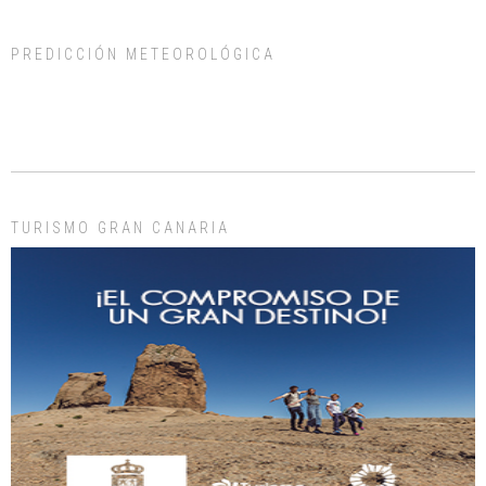
PREDICCIÓN METEOROLÓGICA
ADOPCIÓN URGENTE GATA TEROR GRAN CANARIA
El ayuntamiento se va a llevar a Los Gatos callejeros de la zona los próximos
días, ella incluida...
Leales.org » Gran Canaria
|
9.7.2025
TURISMO GRAN CANARIA
Gato manso encontrado
Este gato macho ha aparecido en la calle hace menos de un mes, es muy
manso y extremadamente cari...
Leales.org » Gran Canaria
|
9.7.2025