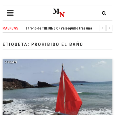
onquista el trono de THE KING OF Valsequillo tras una jornada de balonc
MASNEWS
P denuncian que un solo policía cubre 30 kilómetros de costa en San Bartol
ETIQUETA:
PROHIBIDO EL BAÑO
25/03/2024