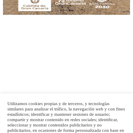
Adopción urgente
Busco adopción responsable para mi perra. Pastor alemán, hembra, 4 años. Por
motivos personales ...
Leales.org » Gran Canaria
|
6.7.2025
Utilizamos cookies propias y de terceros, y tecnologías
SHIBA PERDIDO AVDA JOSE MESA Y LOPEZ
similares para analizar el tráfico, la navegación web y con fines
PERRO MACHO RAZA SHIBA CON MICROCHIP PERDIDO HOY 06/07/2025 ZONA
Inicio
Publicidad
Política de privacidad
estadísticos; identificar y mantener sesiones de usuario;
MESA Y LOPEZ. ES MUY ASUSTADIZO
compartir y mostrar contenido en redes sociales; identificar,
Aviso Legal
Cláusula de Cookies
seleccionar y mostrar contenidos publicitarios y no
Leales.org » Gran Canaria
|
6.7.2025
Enlaces de interés
publicitarios, en ocasiones de forma personalizada con base en