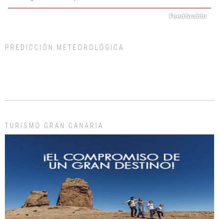
PREDICCIÓN METEOROLÓGICA
Gato manso encontrado
Este gato macho ha aparecido en la calle hace menos de un mes, es muy
manso y extremadamente cari...
Leales.org » Gran Canaria
|
9.7.2025
TURISMO GRAN CANARIA
Adopción urgente
Busco adopción responsable para mi perra. Pastor alemán, hembra, 4 años. Por
motivos personales ...