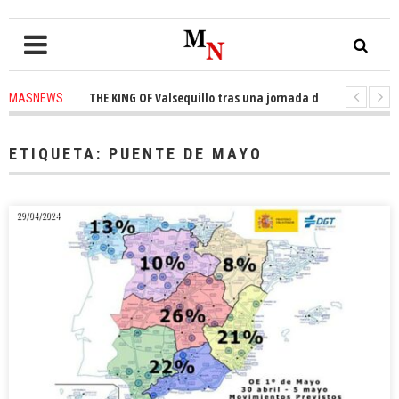
l trono de THE KING OF Valsequillo tras una jornada de baloncesto urbano
MASNEWS
 que un solo policía cubre 30 kilómetros de costa en San Bartolomé de Tira
ETIQUETA:
PUENTE DE MAYO
29/04/2024