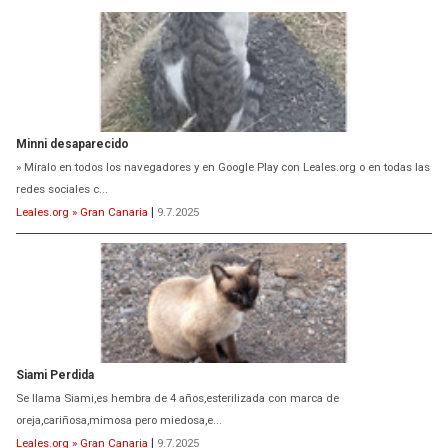
Siami Perdida
Se llama Siami,es hembra de 4 años,esterilizada con marca de
oreja,cariñosa,mimosa pero miedosa,e...
Leales.org » Gran Canaria
|
9.7.2025
ADOPCIÓN URGENTE GATA TEROR GRAN CANARIA
El ayuntamiento se va a llevar a Los Gatos callejeros de la zona los próximos
días, ella incluida...
Leales.org » Gran Canaria
|
9.7.2025