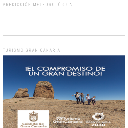
PREDICCIÓN METEOROLÓGICA
ADOPCIÓN URGENTE GATA TEROR GRAN CANARIA
El ayuntamiento se va a llevar a Los Gatos callejeros de la zona los próximos
días, ella incluida...
Leales.org » Gran Canaria
|
9.7.2025
TURISMO GRAN CANARIA
Gato manso encontrado
Este gato macho ha aparecido en la calle hace menos de un mes, es muy
manso y extremadamente cari...
Leales.org » Gran Canaria
|
9.7.2025