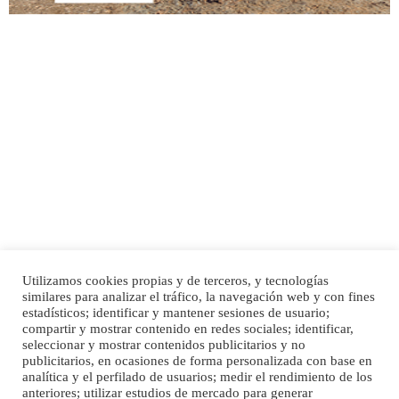
Adopción urgente
Busco adopción responsable para mi perra. Pastor alemán, hembra, 4 años. Por
motivos personales ...
Leales.org » Gran Canaria
|
6.7.2025
Utilizamos cookies propias y de terceros, y tecnologías
SHIBA PERDIDO AVDA JOSE MESA Y LOPEZ
similares para analizar el tráfico, la navegación web y con fines
PERRO MACHO RAZA SHIBA CON MICROCHIP PERDIDO HOY 06/07/2025 ZONA
Inicio
Publicidad
Política de privacidad
estadísticos; identificar y mantener sesiones de usuario;
MESA Y LOPEZ. ES MUY ASUSTADIZO
compartir y mostrar contenido en redes sociales; identificar,
Aviso Legal
Cláusula de Cookies
seleccionar y mostrar contenidos publicitarios y no
Leales.org » Gran Canaria
|
6.7.2025
Enlaces de interés
publicitarios, en ocasiones de forma personalizada con base en
analítica y el perfilado de usuarios; medir el rendimiento de los
anteriores; utilizar estudios de mercado para generar