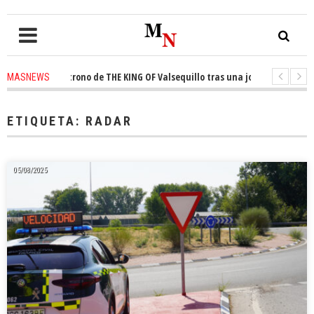
quista el trono de THE KING OF Valsequillo tras una jornada de baloncest
MASNEWS
enuncian que un solo policía cubre 30 kilómetros de costa en San Bartolom
ETIQUETA:
RADAR
05/08/2025