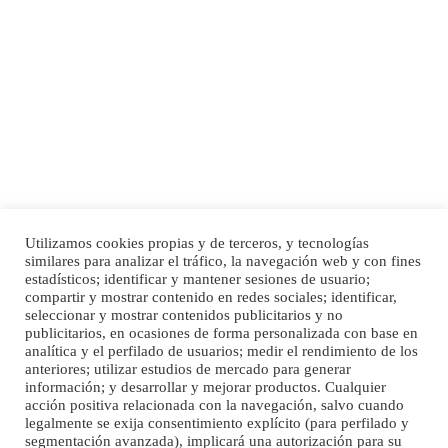
Adopción urgente
Busco adopción responsable para mi perra. Pastor alemán, hembra, 4 años. Por
motivos personales ...
Leales.org » Gran Canaria
|
6.7.2025
Utilizamos cookies propias y de terceros, y tecnologías
SHIBA PERDIDO AVDA JOSE MESA Y LOPEZ
similares para analizar el tráfico, la navegación web y con fines
PERRO MACHO RAZA SHIBA CON MICROCHIP PERDIDO HOY 06/07/2025 ZONA
Inicio
Publicidad
Política de privacidad
estadísticos; identificar y mantener sesiones de usuario;
MESA Y LOPEZ. ES MUY ASUSTADIZO
compartir y mostrar contenido en redes sociales; identificar,
Aviso Legal
Cláusula de Cookies
seleccionar y mostrar contenidos publicitarios y no
Leales.org » Gran Canaria
|
6.7.2025
Enlaces de interés
publicitarios, en ocasiones de forma personalizada con base en
analítica y el perfilado de usuarios; medir el rendimiento de los
anteriores; utilizar estudios de mercado para generar
información; y desarrollar y mejorar productos. Cualquier
acción positiva relacionada con la navegación, salvo cuando
legalmente se exija consentimiento explícito (para perfilado y
segmentación avanzada), implicará una autorización para su