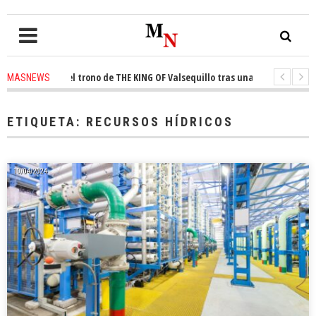
onquista el trono de THE KING OF Valsequillo tras una jornada de balonce
MASNEWS
 denuncian que un solo policía cubre 30 kilómetros de costa en San Bartol
ETIQUETA:
RECURSOS HÍDRICOS
10/04/2024