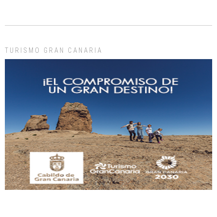
ADOPCIÓN URGENTE GATA TEROR GRAN CANARIA
El ayuntamiento se va a llevar a Los Gatos callejeros de la zona los próximos
días, ella incluida...
Leales.org » Gran Canaria
|
9.7.2025
TURISMO GRAN CANARIA
Gato manso encontrado
Este gato macho ha aparecido en la calle hace menos de un mes, es muy
manso y extremadamente cari...
Leales.org » Gran Canaria
|
9.7.2025