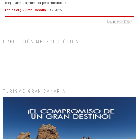
oreja,cariñosa,mimosa pero miedosa,e...
Leales.org » Gran Canaria
|
9.7.2025
PREDICCIÓN METEOROLÓGICA
ADOPCIÓN URGENTE GATA TEROR GRAN CANARIA
El ayuntamiento se va a llevar a Los Gatos callejeros de la zona los próximos
días, ella incluida...
Leales.org » Gran Canaria
|
9.7.2025
TURISMO GRAN CANARIA
Gato manso encontrado