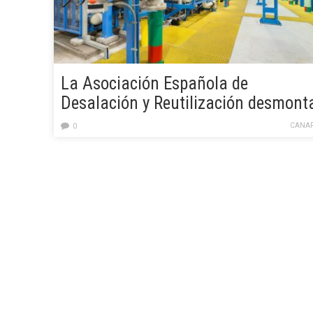
La Asociación Española de
Desalación y Reutilización desmont
10 mitos sobre el agua desalada
CANAR
0