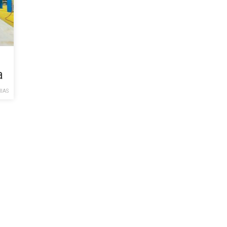
a
IAS