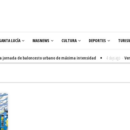
SANTA LUCÍA
MASNEWS
CULTURA
DEPORTES
TURIS
ornada de baloncesto urbano de máxima intensidad
4 days ago
-
Veneguer
olares