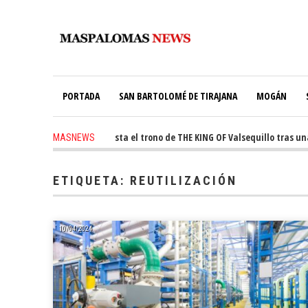
PORTADA
SAN BARTOLOMÉ DE TIRAJANA
MOGÁN
ago
-
Ale Martín conquista el trono de THE KING OF Valsequillo tras una j
MASNEWS
s ago
-
El túnel de Pino Seco cubrirá el 38% de su consumo con 234 paneles s
ETIQUETA:
REUTILIZACIÓN
10/04/2024