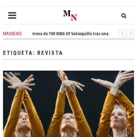
onquista el trono de THE KING OF Valsequillo tras una jornada de balonce
MASNEWS
 denuncian que un solo policía cubre 30 kilómetros de costa en San Bartol
ETIQUETA:
REVISTA
06/11/2023