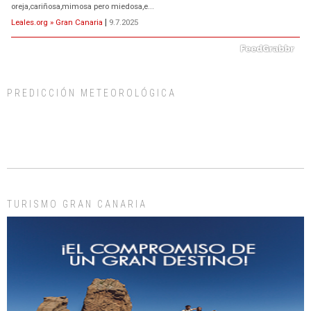
oreja,cariñosa,mimosa pero miedosa,e...
Leales.org » Gran Canaria
|
9.7.2025
PREDICCIÓN METEOROLÓGICA
ADOPCIÓN URGENTE GATA TEROR GRAN CANARIA
El ayuntamiento se va a llevar a Los Gatos callejeros de la zona los próximos
días, ella incluida...
Leales.org » Gran Canaria
|
9.7.2025
TURISMO GRAN CANARIA
Gato manso encontrado