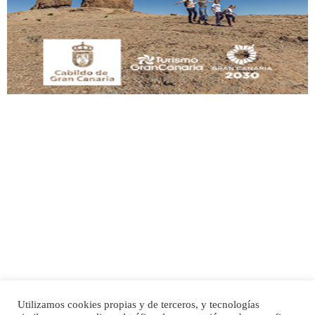
Este gato macho ha aparecido en la calle hace menos de un mes, es muy
manso y extremadamente cari...
Leales.org » Gran Canaria
|
9.7.2025
Adopción urgente
Busco adopción responsable para mi perra. Pastor alemán, hembra, 4 años. Por
motivos personales ...
Leales.org » Gran Canaria
|
6.7.2025
Utilizamos cookies propias y de terceros, y tecnologías
SHIBA PERDIDO AVDA JOSE MESA Y LOPEZ