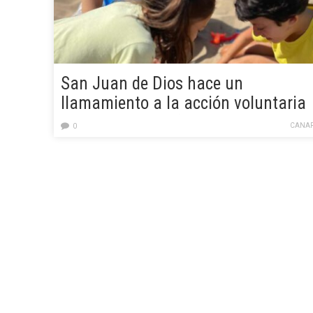
San Juan de Dios hace un
llamamiento a la acción voluntaria
con la campaña ‘Invierte tu tiempo,
CANAR
0
¿aceptas el reto?’