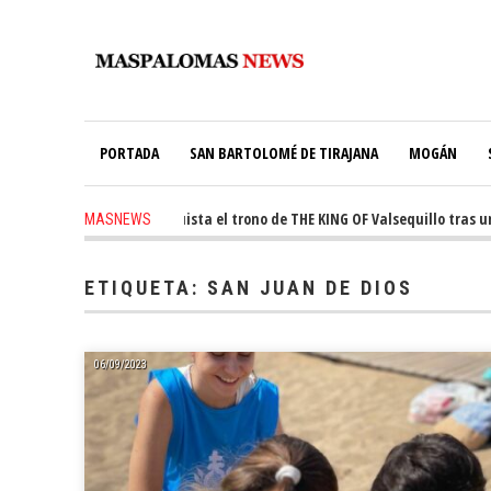
PORTADA
SAN BARTOLOMÉ DE TIRAJANA
MOGÁN
s ago
-
Ale Martín conquista el trono de THE KING OF Valsequillo tras una 
MASNEWS
ETIQUETA:
SAN JUAN DE DIOS
06/09/2023