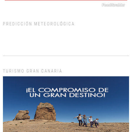
PREDICCIÓN METEOROLÓGICA
ADOPCIÓN URGENTE GATA TEROR GRAN CANARIA
El ayuntamiento se va a llevar a Los Gatos callejeros de la zona los próximos
días, ella incluida...
Leales.org » Gran Canaria
|
9.7.2025
TURISMO GRAN CANARIA
Gato manso encontrado
Este gato macho ha aparecido en la calle hace menos de un mes, es muy
manso y extremadamente cari...
Leales.org » Gran Canaria
|
9.7.2025