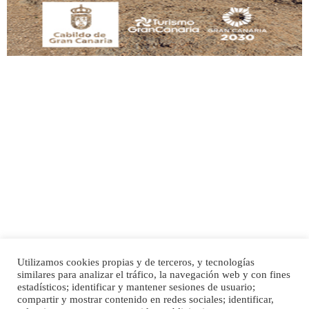
Adopción urgente
Busco adopción responsable para mi perra. Pastor alemán, hembra, 4 años. Por
motivos personales ...
Leales.org » Gran Canaria
|
6.7.2025
Utilizamos cookies propias y de terceros, y tecnologías
SHIBA PERDIDO AVDA JOSE MESA Y LOPEZ
similares para analizar el tráfico, la navegación web y con fines
PERRO MACHO RAZA SHIBA CON MICROCHIP PERDIDO HOY 06/07/2025 ZONA
Inicio
Publicidad
Política de privacidad
estadísticos; identificar y mantener sesiones de usuario;
MESA Y LOPEZ. ES MUY ASUSTADIZO
compartir y mostrar contenido en redes sociales; identificar,
Aviso Legal
Cláusula de Cookies