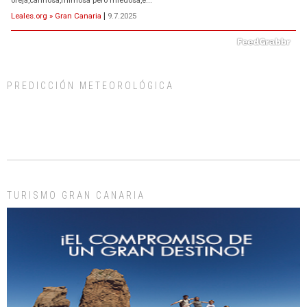
Leales.org » Gran Canaria
|
9.7.2025
PREDICCIÓN METEOROLÓGICA
ADOPCIÓN URGENTE GATA TEROR GRAN CANARIA
El ayuntamiento se va a llevar a Los Gatos callejeros de la zona los próximos
días, ella incluida...
Leales.org » Gran Canaria
|
9.7.2025
TURISMO GRAN CANARIA
Gato manso encontrado
Este gato macho ha aparecido en la calle hace menos de un mes, es muy