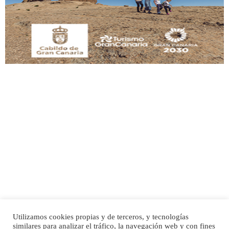
manso y extremadamente cari...
Leales.org » Gran Canaria
|
9.7.2025
Adopción urgente
Busco adopción responsable para mi perra. Pastor alemán, hembra, 4 años. Por
motivos personales ...
Leales.org » Gran Canaria
|
6.7.2025
Utilizamos cookies propias y de terceros, y tecnologías
SHIBA PERDIDO AVDA JOSE MESA Y LOPEZ
similares para analizar el tráfico, la navegación web y con fines