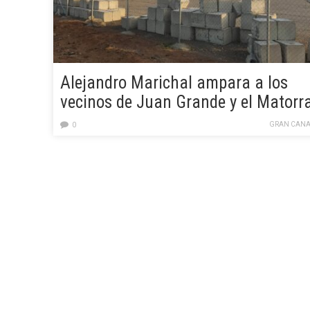
Alejandro Marichal ampara a los
vecinos de Juan Grande y el Matorra
de obras ilegales
GRAN CANA
0