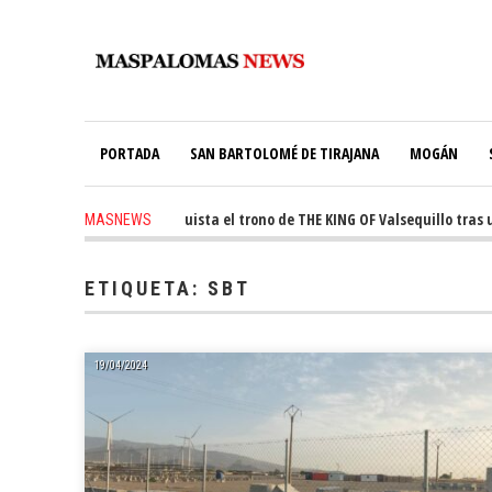
PORTADA
SAN BARTOLOMÉ DE TIRAJANA
MOGÁN
ys ago
-
Ale Martín conquista el trono de THE KING OF Valsequillo tras una
MASNEWS
ETIQUETA:
SBT
19/04/2024