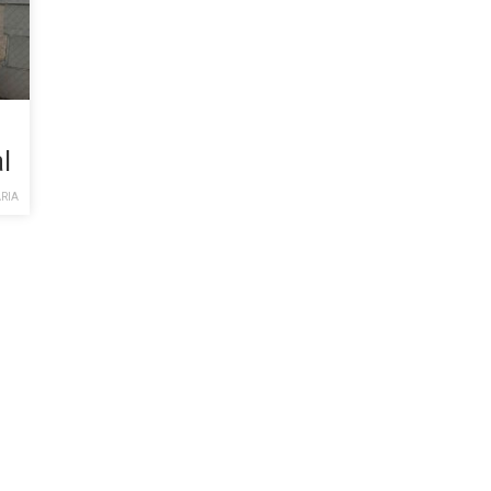
l
RIA