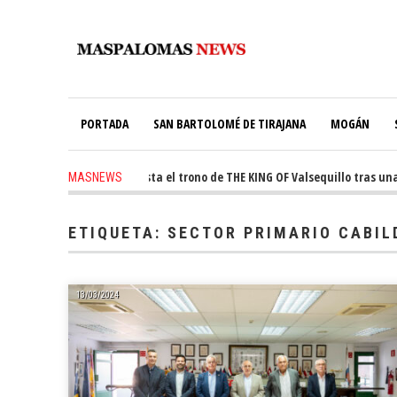
PORTADA
SAN BARTOLOMÉ DE TIRAJANA
MOGÁN
ago
-
Ale Martín conquista el trono de THE KING OF Valsequillo tras una j
MASNEWS
ETIQUETA:
SECTOR PRIMARIO CABIL
13/03/2024