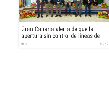
Gran Canaria alerta de que la
apertura sin control de líneas de
transporte con terceros países pued
ECONO
0
“quebrar” al sector primario insular