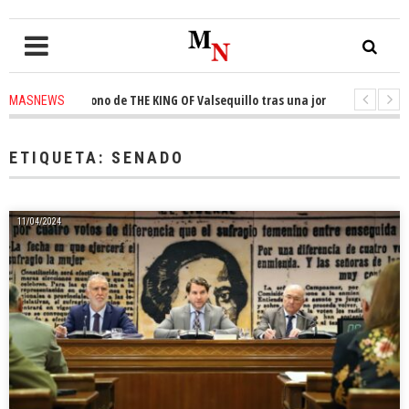
uista el trono de THE KING OF Valsequillo tras una jornada de baloncesto
MASNEWS
nuncian que un solo policía cubre 30 kilómetros de costa en San Bartolomé
ETIQUETA:
SENADO
11/04/2024