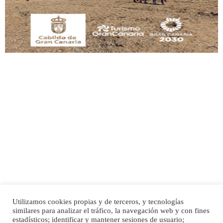
Leales.org » Gran Canaria
|
9.7.2025
Adopción urgente
Busco adopción responsable para mi perra. Pastor alemán, hembra, 4 años. Por
motivos personales ...
Leales.org » Gran Canaria
|
6.7.2025
Utilizamos cookies propias y de terceros, y tecnologías
SHIBA PERDIDO AVDA JOSE MESA Y LOPEZ
similares para analizar el tráfico, la navegación web y con fines
PERRO MACHO RAZA SHIBA CON MICROCHIP PERDIDO HOY 06/07/2025 ZONA
Inicio
Publicidad
Política de privacidad
estadísticos; identificar y mantener sesiones de usuario;