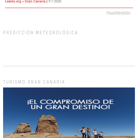
Leales.org » Gran Canaria
|
9.7.2025
PREDICCIÓN METEOROLÓGICA
ADOPCIÓN URGENTE GATA TEROR GRAN CANARIA
El ayuntamiento se va a llevar a Los Gatos callejeros de la zona los próximos
días, ella incluida...
Leales.org » Gran Canaria
|
9.7.2025
TURISMO GRAN CANARIA
Gato manso encontrado
Este gato macho ha aparecido en la calle hace menos de un mes, es muy
manso y extremadamente cari...