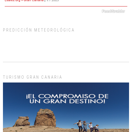
PREDICCIÓN METEOROLÓGICA
ADOPCIÓN URGENTE GATA TEROR GRAN CANARIA
El ayuntamiento se va a llevar a Los Gatos callejeros de la zona los próximos
días, ella incluida...
Leales.org » Gran Canaria
|
9.7.2025
TURISMO GRAN CANARIA
Gato manso encontrado
Este gato macho ha aparecido en la calle hace menos de un mes, es muy
manso y extremadamente cari...