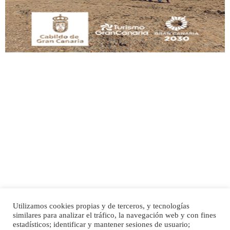
Leales.org » Gran Canaria
|
9.7.2025
Adopción urgente
Busco adopción responsable para mi perra. Pastor alemán, hembra, 4 años. Por
motivos personales ...
Leales.org » Gran Canaria
|
6.7.2025
Utilizamos cookies propias y de terceros, y tecnologías
SHIBA PERDIDO AVDA JOSE MESA Y LOPEZ
similares para analizar el tráfico, la navegación web y con fines
PERRO MACHO RAZA SHIBA CON MICROCHIP PERDIDO HOY 06/07/2025 ZONA
Inicio
Publicidad
Política de privacidad
estadísticos; identificar y mantener sesiones de usuario;