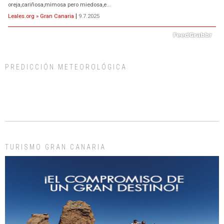
oreja,cariñosa,mimosa pero miedosa,e...
Leales.org » Gran Canaria
|
9.7.2025
PREDICCIÓN METEOROLÓGICA
ADOPCIÓN URGENTE GATA TEROR GRAN CANARIA
El ayuntamiento se va a llevar a Los Gatos callejeros de la zona los próximos
días, ella incluida...
Leales.org » Gran Canaria
|
9.7.2025
TURISMO GRAN CANARIA
Gato manso encontrado