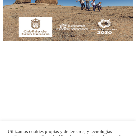
Este gato macho ha aparecido en la calle hace menos de un mes, es muy
manso y extremadamente cari...
Leales.org » Gran Canaria
|
9.7.2025
Adopción urgente
Busco adopción responsable para mi perra. Pastor alemán, hembra, 4 años. Por
motivos personales ...
Leales.org » Gran Canaria
|
6.7.2025
Utilizamos cookies propias y de terceros, y tecnologías
SHIBA PERDIDO AVDA JOSE MESA Y LOPEZ