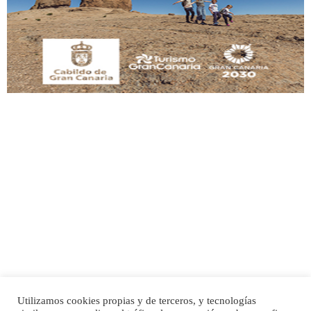
Este gato macho ha aparecido en la calle hace menos de un mes, es muy
manso y extremadamente cari...
Leales.org » Gran Canaria
|
9.7.2025
Adopción urgente
Busco adopción responsable para mi perra. Pastor alemán, hembra, 4 años. Por
motivos personales ...
Leales.org » Gran Canaria
|
6.7.2025
Utilizamos cookies propias y de terceros, y tecnologías
SHIBA PERDIDO AVDA JOSE MESA Y LOPEZ