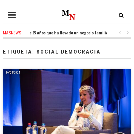
presario de 25 años que ha llevado un negocio familiar del puerta a puert
MASNEWS
linas estrena en El Tablero «¡Ay, Madre Mía!», un musical sobre libertad, 
ETIQUETA:
SOCIAL DEMOCRACIA
16/04/2024