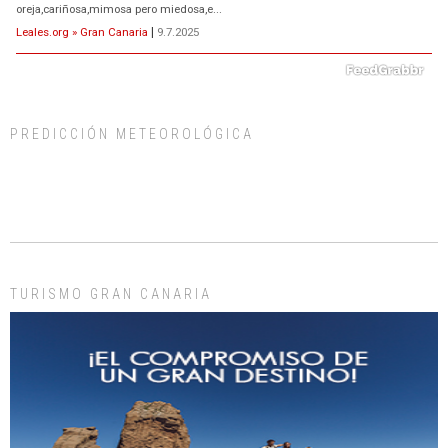
oreja,cariñosa,mimosa pero miedosa,e...
Leales.org » Gran Canaria
|
9.7.2025
PREDICCIÓN METEOROLÓGICA
ADOPCIÓN URGENTE GATA TEROR GRAN CANARIA
El ayuntamiento se va a llevar a Los Gatos callejeros de la zona los próximos
días, ella incluida...
Leales.org » Gran Canaria
|
9.7.2025
TURISMO GRAN CANARIA
Gato manso encontrado