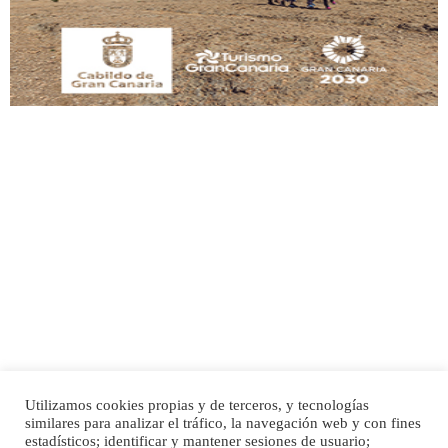
Leales.org » Gran Canaria
|
9.7.2025
Adopción urgente
Busco adopción responsable para mi perra. Pastor alemán, hembra, 4 años. Por
motivos personales ...
Leales.org » Gran Canaria
|
6.7.2025
Utilizamos cookies propias y de terceros, y tecnologías
SHIBA PERDIDO AVDA JOSE MESA Y LOPEZ
similares para analizar el tráfico, la navegación web y con fines
PERRO MACHO RAZA SHIBA CON MICROCHIP PERDIDO HOY 06/07/2025 ZONA
Inicio
Publicidad
Política de privacidad
estadísticos; identificar y mantener sesiones de usuario;