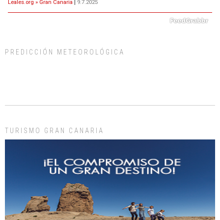
Leales.org » Gran Canaria
|
9.7.2025
PREDICCIÓN METEOROLÓGICA
ADOPCIÓN URGENTE GATA TEROR GRAN CANARIA
El ayuntamiento se va a llevar a Los Gatos callejeros de la zona los próximos
días, ella incluida...
Leales.org » Gran Canaria
|
9.7.2025
TURISMO GRAN CANARIA
Gato manso encontrado
Este gato macho ha aparecido en la calle hace menos de un mes, es muy
manso y extremadamente cari...