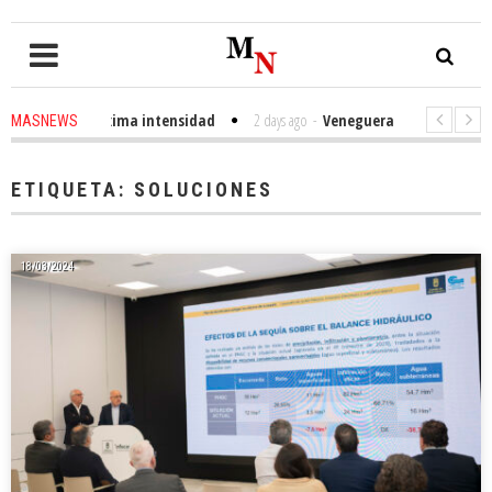
rbano de máxima intensidad
2 days ago
-
Veneguera celebra sus Fiestas d
MASNEWS
 Tirajana
2 weeks ago
-
Clavijo pide unidación de los servicios públicos
ETIQUETA:
SOLUCIONES
18/03/2024