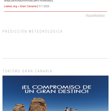
oreja,cariñosa,mimosa pero miedosa,e...
Leales.org » Gran Canaria
|
9.7.2025
PREDICCIÓN METEOROLÓGICA
ADOPCIÓN URGENTE GATA TEROR GRAN CANARIA
El ayuntamiento se va a llevar a Los Gatos callejeros de la zona los próximos
días, ella incluida...
Leales.org » Gran Canaria
|
9.7.2025
TURISMO GRAN CANARIA
Gato manso encontrado
Este gato macho ha aparecido en la calle hace menos de un mes, es muy