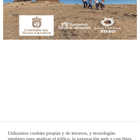
manso y extremadamente cari...
Leales.org » Gran Canaria
|
9.7.2025
Adopción urgente
Busco adopción responsable para mi perra. Pastor alemán, hembra, 4 años. Por
motivos personales ...
Leales.org » Gran Canaria
|
6.7.2025
Utilizamos cookies propias y de terceros, y tecnologías
SHIBA PERDIDO AVDA JOSE MESA Y LOPEZ
similares para analizar el tráfico, la navegación web y con fines