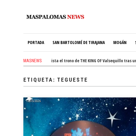
PORTADA
SAN BARTOLOMÉ DE TIRAJANA
MOGÁN
 ago
-
Ale Martín conquista el trono de THE KING OF Valsequillo tras una 
MASNEWS
ETIQUETA:
TEGUESTE
13/05/2026