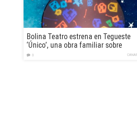
Bolina Teatro estrena en Tegueste
‘Único’, una obra familiar sobre
neurodiversidad e inclusión
CANAR
0