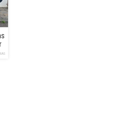
as
r
IAS