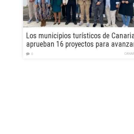
Los municipios turísticos de Canari
aprueban 16 proyectos para avanza
en la descarbonización
CANAR
0