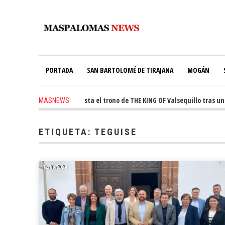
PORTADA
SAN BARTOLOMÉ DE TIRAJANA
MOGÁN
 ago
-
Ale Martín conquista el trono de THE KING OF Valsequillo tras una 
MASNEWS
ETIQUETA:
TEGUISE
12/03/2024