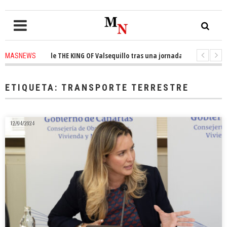
 el trono de THE KING OF Valsequillo tras una jornada de baloncesto urb
MASNEWS
ian que un solo policía cubre 30 kilómetros de costa en San Bartolomé de T
ETIQUETA:
TRANSPORTE TERRESTRE
12/04/2024