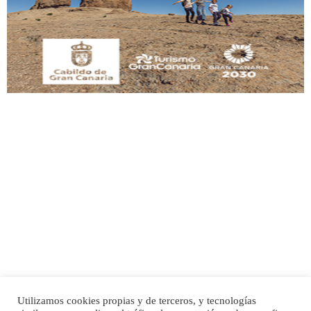
Adopción urgente
Busco adopción responsable para mi perra. Pastor alemán, hembra, 4 años. Por
motivos personales ...
Leales.org » Gran Canaria
|
6.7.2025
SHIBA PERDIDO AVDA JOSE MESA Y LOPEZ
PERRO MACHO RAZA SHIBA CON MICROCHIP PERDIDO HOY 06/07/2025 ZONA
MESA Y LOPEZ. ES MUY ASUSTADIZO
Leales.org » Gran Canaria
|
6.7.2025
Utilizamos cookies propias y de terceros, y tecnologías