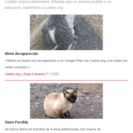
Minni desaparecido
cuídale responsablemente. Difunde aquí un animal perdido o en
» Míralo en todos los navegadores y en Google Play con Leales.org o en todas las
adopción, subiéndolo a Leales.org
redes sociales c...
Leales.org » Gran Canaria
|
9.7.2025
Siami Perdida
Se llama Siami,es hembra de 4 años,esterilizada con marca de
oreja,cariñosa,mimosa pero miedosa,e...
Leales.org » Gran Canaria
|
9.7.2025