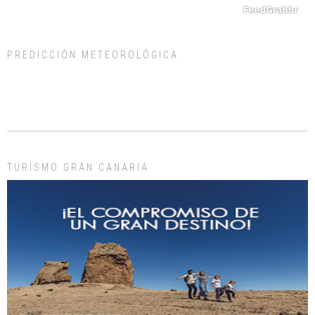
PREDICCIÓN METEOROLÓGICA
ADOPCIÓN URGENTE GATA TEROR GRAN CANARIA
El ayuntamiento se va a llevar a Los Gatos callejeros de la zona los próximos
días, ella incluida...
Leales.org » Gran Canaria
|
9.7.2025
TURISMO GRAN CANARIA
Gato manso encontrado
Este gato macho ha aparecido en la calle hace menos de un mes, es muy
manso y extremadamente cari...
Leales.org » Gran Canaria
|
9.7.2025