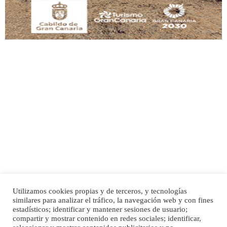
Adopción urgente
Busco adopción responsable para mi perra. Pastor alemán, hembra, 4 años. Por
motivos personales ...
Leales.org » Gran Canaria
|
6.7.2025
Utilizamos cookies propias y de terceros, y tecnologías
SHIBA PERDIDO AVDA JOSE MESA Y LOPEZ
similares para analizar el tráfico, la navegación web y con fines
PERRO MACHO RAZA SHIBA CON MICROCHIP PERDIDO HOY 06/07/2025 ZONA
Inicio
Publicidad
Política de privacidad
estadísticos; identificar y mantener sesiones de usuario;
MESA Y LOPEZ. ES MUY ASUSTADIZO
compartir y mostrar contenido en redes sociales; identificar,
Aviso Legal
Cláusula de Cookies