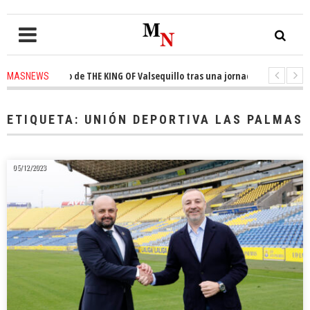
ta el trono de THE KING OF Valsequillo tras una jornada de baloncesto u
MASNEWS
cian que un solo policía cubre 30 kilómetros de costa en San Bartolomé de
ETIQUETA:
UNIÓN DEPORTIVA LAS PALMAS
05/12/2023