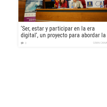
‘Ser, estar y participar en la era
digital’, un proyecto para abordar la
ciberviolencia entre alumnos de
GRAN CANA
0
Secundaria