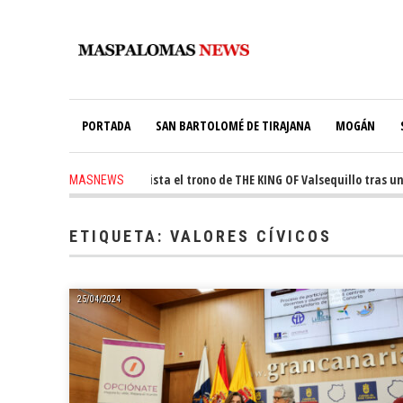
PORTADA
SAN BARTOLOMÉ DE TIRAJANA
MOGÁN
 ago
-
Ale Martín conquista el trono de THE KING OF Valsequillo tras una 
MASNEWS
ETIQUETA:
VALORES CÍVICOS
25/04/2024