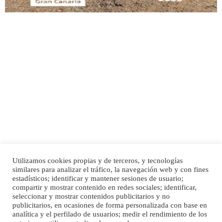
Adopción urgente
Busco adopción responsable para mi perra. Pastor alemán, hembra, 4 años. Por
motivos personales ...
Leales.org » Gran Canaria
|
6.7.2025
Utilizamos cookies propias y de terceros, y tecnologías
SHIBA PERDIDO AVDA JOSE MESA Y LOPEZ
similares para analizar el tráfico, la navegación web y con fines
PERRO MACHO RAZA SHIBA CON MICROCHIP PERDIDO HOY 06/07/2025 ZONA
Inicio
Publicidad
Política de privacidad
estadísticos; identificar y mantener sesiones de usuario;
MESA Y LOPEZ. ES MUY ASUSTADIZO
compartir y mostrar contenido en redes sociales; identificar,
Aviso Legal
Cláusula de Cookies
seleccionar y mostrar contenidos publicitarios y no
Leales.org » Gran Canaria
|
6.7.2025
Enlaces de interés
publicitarios, en ocasiones de forma personalizada con base en
analítica y el perfilado de usuarios; medir el rendimiento de los