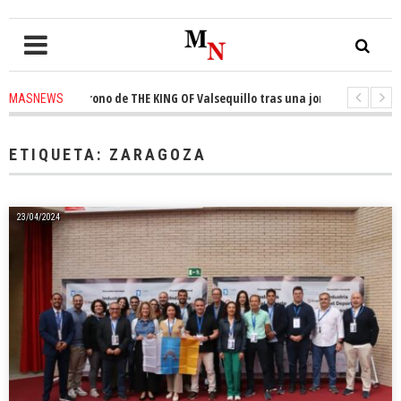
uista el trono de THE KING OF Valsequillo tras una jornada de baloncesto
MASNEWS
nuncian que un solo policía cubre 30 kilómetros de costa en San Bartolomé
ETIQUETA:
ZARAGOZA
23/04/2024