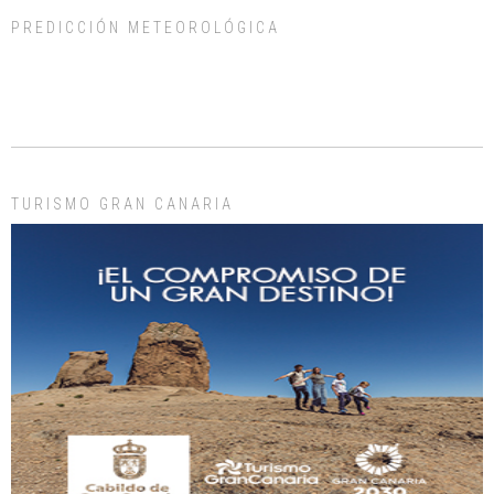
PREDICCIÓN METEOROLÓGICA
ADOPCIÓN URGENTE GATA TEROR GRAN CANARIA
El ayuntamiento se va a llevar a Los Gatos callejeros de la zona los próximos
días, ella incluida...
Leales.org » Gran Canaria
|
9.7.2025
TURISMO GRAN CANARIA
Gato manso encontrado
Este gato macho ha aparecido en la calle hace menos de un mes, es muy
manso y extremadamente cari...
Leales.org » Gran Canaria
|
9.7.2025