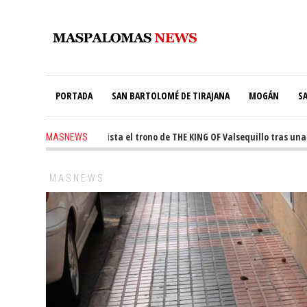
PORTADA
SAN BARTOLOMÉ DE TIRAJANA
MOGÁN
S
e Martín conquista el trono de THE KING OF Valsequillo tras una jornada 
MASNEWS
l túnel de Pino Seco cubrirá el 38% de su consumo con 234 paneles solares
MASNEWS