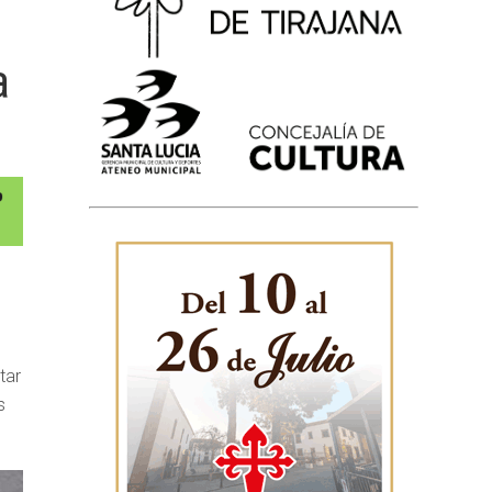
a
tar
s