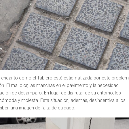
y encanto como el Tablero esté estigmatizada por este problem
n. El mal olor, las manchas en el pavimento y la necesidad
ión de desamparo. En lugar de disfrutar de su entorno, los
incómoda y molesta. Esta situación, además, desincentiva a los
rciben una imagen de falta de cuidado.