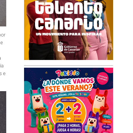
por
de
a
ía
s e