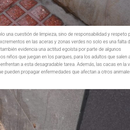
olo una cuestión de limpieza, sino de responsabilidad y respeto 
xcrementos en las aceras y zonas verdes no solo es una falta 
 también evidencia una actitud egoísta por parte de algunos
os niños que juegan en los parques, para los adultos que salen 
 enfrentan a esta desagradable tarea. Además, las cacas en la v
no que pueden propagar enfermedades que afectan a otros animale