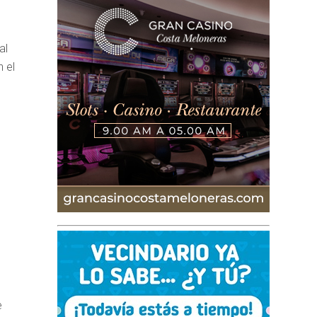
al
 el
e
e