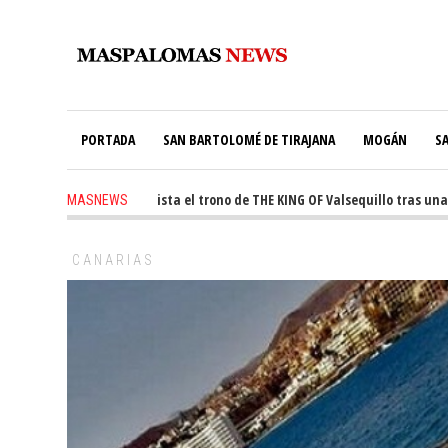
PORTADA
SAN BARTOLOMÉ DE TIRAJANA
MOGÁN
S
-
Ale Martín conquista el trono de THE KING OF Valsequillo tras una jorn
MASNEWS
CANARIAS