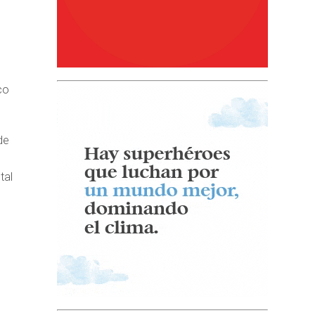
co
de
tal