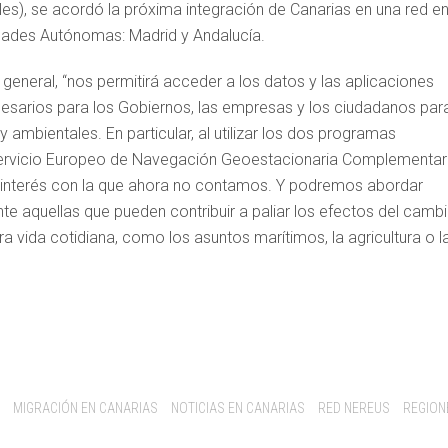
es), se acordó la próxima integración de Canarias en una red en
ades Autónomas: Madrid y Andalucía.
general, “nos permitirá acceder a los datos y las aplicaciones
cesarios para los Gobiernos, las empresas y los ciudadanos par
 ambientales. En particular, al utilizar los dos programas
 Servicio Europeo de Navegación Geoestacionaria Complementar
interés con la que ahora no contamos. Y podremos abordar
te aquellas que pueden contribuir a paliar los efectos del camb
a vida cotidiana, como los asuntos marítimos, la agricultura o l
MIGRACIÓN EN CANARIAS
NOTICIAS EN CANARIAS
RED NEREUS
REGION