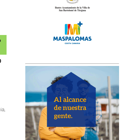
0
ia,