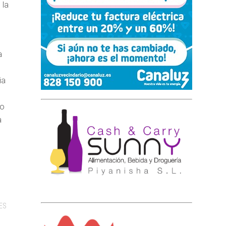
 la
a
ia
io
a
ES