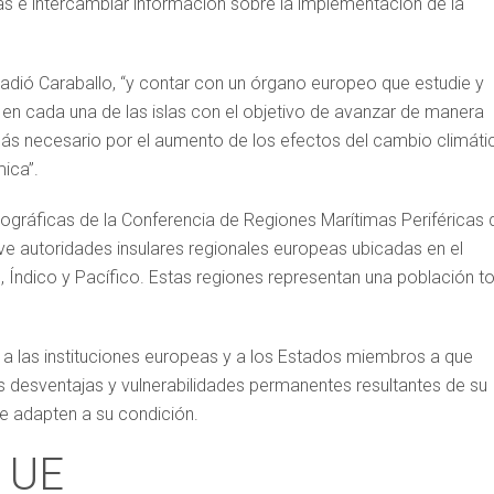
ias e intercambiar información sobre la implementación de la
dió Caraballo, “y contar con un órgano europeo que estudie y
n cada una de las islas con el objetivo de avanzar de manera
ás necesario por el aumento de los efectos del cambio climáti
ica”.
ográficas de la Conferencia de Regiones Marítimas Periféricas 
e autoridades insulares regionales europeas ubicadas en el
, Índico y Pacífico. Estas regiones representan una población to
tar a las instituciones europeas y a los Estados miembros a que
as desventajas y vulnerabilidades permanentes resultantes de su
se adapten a su condición.
a UE