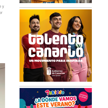
e y
or