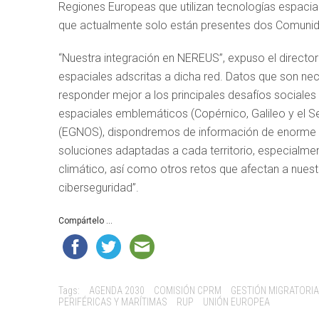
Regiones Europeas que utilizan tecnologías espacial
que actualmente solo están presentes dos Comunid
“Nuestra integración en NEREUS”, expuso el director 
espaciales adscritas a dicha red. Datos que son ne
responder mejor a los principales desafíos sociales y
espaciales emblemáticos (Copérnico, Galileo y el
(EGNOS), dispondremos de información de enorme 
soluciones adaptadas a cada territorio, especialmen
climático, así como otros retos que afectan a nuestr
ciberseguridad”.
Compártelo ...
Tags:
AGENDA 2030
COMISIÓN CPRM
GESTIÓN MIGRATORIA
PERIFÉRICAS Y MARÍTIMAS
RUP
UNIÓN EUROPEA