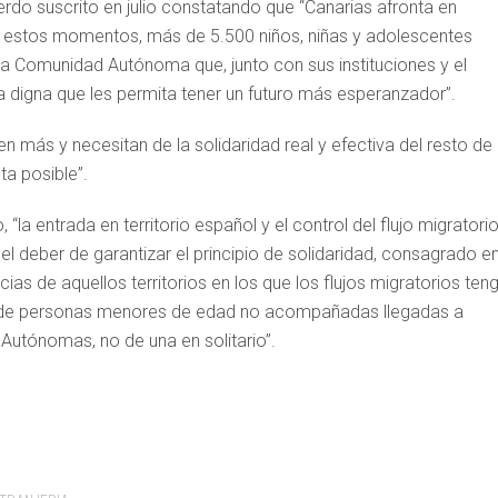
erdo suscrito en julio constatando que “Canarias afronta en
 en estos momentos, más de 5.500 niños, niñas y adolescentes
a Comunidad Autónoma que, junto con sus instituciones y el
ia digna que les permita tener un futuro más esperanzador”.
en más y necesitan de la solidaridad real y efectiva del resto de
a posible”.
a entrada en territorio español y el control del flujo migratori
l deber de garantizar el principio de solidaridad, consagrado en
ias de aquellos territorios en los que los flujos migratorios ten
ón de personas menores de edad no acompañadas llegadas a
utónomas, no de una en solitario”.