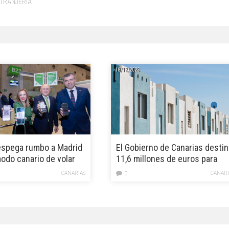
XTRANJERIA
18/12/2023
espega rumbo a Madrid
El Gobierno de Canarias destin
odo canario de volar
11,6 millones de euros para
combatir la despoblación en la
CANARIAS
CANARI
0
zonas rurales