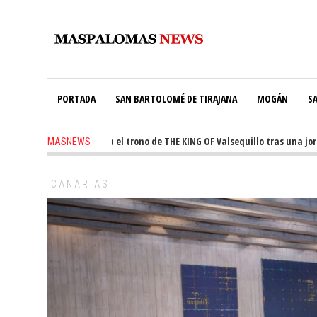
PORTADA
SAN BARTOLOMÉ DE TIRAJANA
MOGÁN
S
le Martín conquista el trono de THE KING OF Valsequillo tras una jornada
MASNEWS
El túnel de Pino Seco cubrirá el 38% de su consumo con 234 paneles solares
CANARIAS