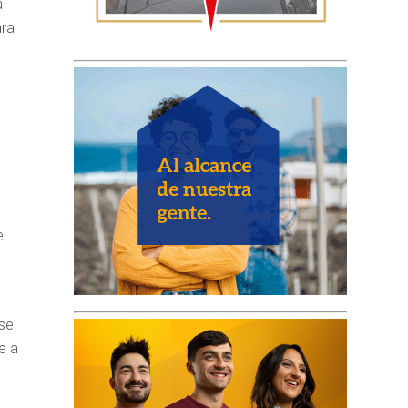
a
ara
e
lse
e a