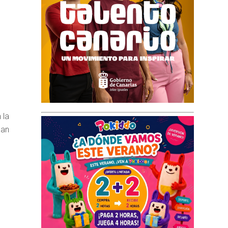
o
 la
gan