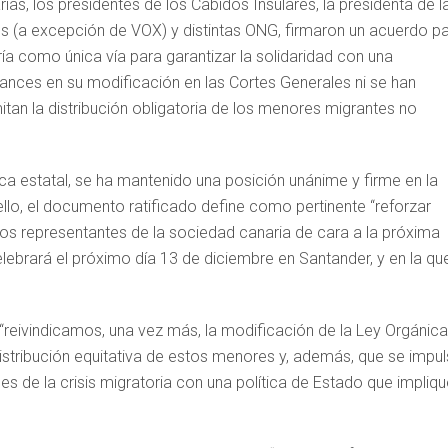
ias, los presidentes de los Cabidos Insulares, la presidenta de l
s (a excepción de VOX) y distintas ONG, firmaron un acuerdo p
ía como única vía para garantizar la solidaridad con una
vances en su modificación en las Cortes Generales ni se han
tan la distribución obligatoria de los menores migrantes no
tica estatal, se ha mantenido una posición unánime y firme en la
 ello, el documento ratificado define como pertinente “reforzar
os representantes de la sociedad canaria de cara a la próxima
ebrará el próximo día 13 de diciembre en Santander, y en la qu
reivindicamos, una vez más, la modificación de la Ley Orgánica
distribución equitativa de estos menores y, además, que se impu
s de la crisis migratoria con una política de Estado que impliqu