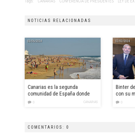
Tags:
CANARIAS
CONFERENCIA DE PRESIDENTES
LEY DE E
NOTICIAS RELACIONADAS
03/06/2024
02/02/2024
Canarias es la segunda
Binter d
comunidad de España donde
con su m
más gastan los turistas
CANARIAS
0
0
COMENTARIOS: 0