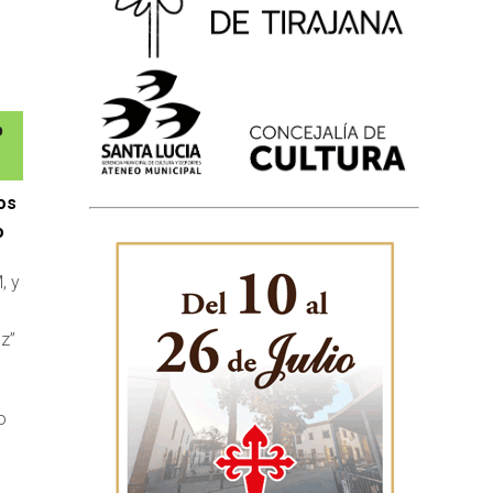
os
o
, y
z”
o