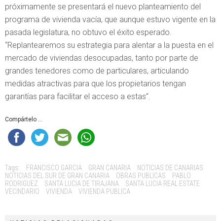
próximamente se presentará el nuevo planteamiento del
programa de vivienda vacía, que aunque estuvo vigente en la
pasada legislatura, no obtuvo el éxito esperado.
“Replantearemos su estrategia para alentar a la puesta en el
mercado de viviendas desocupadas, tanto por parte de
grandes tenedores como de particulares, articulando
medidas atractivas para que los propietarios tengan
garantías para facilitar el acceso a estas”.
Compártelo ...
Tags:
FRANCISCO GARCIA
GRAN CANARIA
NOTICIAS DE CANARIAS
NOTICIAS DEL SUR DE GRAN CANARIA
OBRAS PUBLICAS
PABLO
RODRIGUEZ
SANTA LUCIA DE TIRAJANA
SANTA LUCIA REAL ESTATE
VECINDARIO
VIVIENDA
VIVIENDA PUBLICA