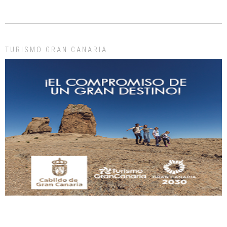
El ayuntamiento se va a llevar a Los Gatos callejeros de la zona los próximos
días, ella incluida...
Leales.org » Gran Canaria
|
9.7.2025
TURISMO GRAN CANARIA
Gato manso encontrado
Este gato macho ha aparecido en la calle hace menos de un mes, es muy
manso y extremadamente cari...
Leales.org » Gran Canaria
|
9.7.2025