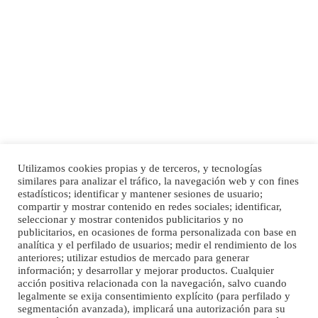
Adopción urgente
Busco adopción responsable para mi perra. Pastor alemán, hembra, 4 años. Por
motivos personales ...
Leales.org » Gran Canaria
|
6.7.2025
Utilizamos cookies propias y de terceros, y tecnologías
SHIBA PERDIDO AVDA JOSE MESA Y LOPEZ
similares para analizar el tráfico, la navegación web y con fines
PERRO MACHO RAZA SHIBA CON MICROCHIP PERDIDO HOY 06/07/2025 ZONA
estadísticos; identificar y mantener sesiones de usuario;
Inicio
Publicidad
Política de privacidad
MESA Y LOPEZ. ES MUY ASUSTADIZO
compartir y mostrar contenido en redes sociales; identificar,
Aviso Legal
Cláusula de Cookies
seleccionar y mostrar contenidos publicitarios y no
Leales.org » Gran Canaria
|
6.7.2025
Enlaces de interés
publicitarios, en ocasiones de forma personalizada con base en
analítica y el perfilado de usuarios; medir el rendimiento de los
anteriores; utilizar estudios de mercado para generar
información; y desarrollar y mejorar productos. Cualquier
acción positiva relacionada con la navegación, salvo cuando
legalmente se exija consentimiento explícito (para perfilado y
segmentación avanzada), implicará una autorización para su