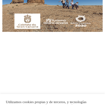
Este gato macho ha aparecido en la calle hace menos de un mes, es muy
manso y extremadamente cari...
Leales.org » Gran Canaria
|
9.7.2025
Adopción urgente
Busco adopción responsable para mi perra. Pastor alemán, hembra, 4 años. Por
motivos personales ...
Leales.org » Gran Canaria
|
6.7.2025
Utilizamos cookies propias y de terceros, y tecnologías
SHIBA PERDIDO AVDA JOSE MESA Y LOPEZ