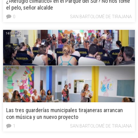
¿»Refugio climático» en el Parque del Sur? No nos tome
el pelo, señor alcalde
0
SAN BARTOLOMÉ DE TIRAJANA
14/09/2015
Las tres guarderías municipales tirajaneras arrancan
con música y un nuevo proyecto
1
SAN BARTOLOMÉ DE TIRAJANA