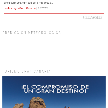
oreja,cariñosa,mimosa pero miedosa,e...
Leales.org » Gran Canaria
|
9.7.2025
PREDICCIÓN METEOROLÓGICA
ADOPCIÓN URGENTE GATA TEROR GRAN CANARIA
El ayuntamiento se va a llevar a Los Gatos callejeros de la zona los próximos
días, ella incluida...
Leales.org » Gran Canaria
|
9.7.2025
TURISMO GRAN CANARIA
Gato manso encontrado