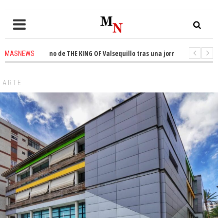
a el trono de THE KING OF Valsequillo tras una jornada de baloncesto ur
MASNEWS
cian que un solo policía cubre 30 kilómetros de costa en San Bartolomé de 
ARTE