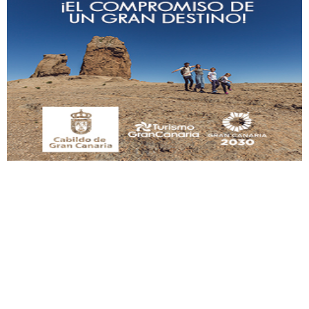
Gato manso encontrado
Este gato macho ha aparecido en la calle hace menos de un mes, es muy
manso y extremadamente cari...
Leales.org » Gran Canaria
|
9.7.2025
Adopción urgente
Busco adopción responsable para mi perra. Pastor alemán, hembra, 4 años. Por
motivos personales ...
Leales.org » Gran Canaria
|
6.7.2025