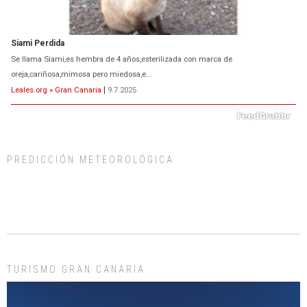
Siami Perdida
Se llama Siami,es hembra de 4 años,esterilizada con marca de
oreja,cariñosa,mimosa pero miedosa,e...
Leales.org » Gran Canaria
|
9.7.2025
PREDICCIÓN METEOROLÓGICA
ADOPCIÓN URGENTE GATA TEROR GRAN CANARIA
El ayuntamiento se va a llevar a Los Gatos callejeros de la zona los próximos
días, ella incluida...
Leales.org » Gran Canaria
|
9.7.2025
TURISMO GRAN CANARIA