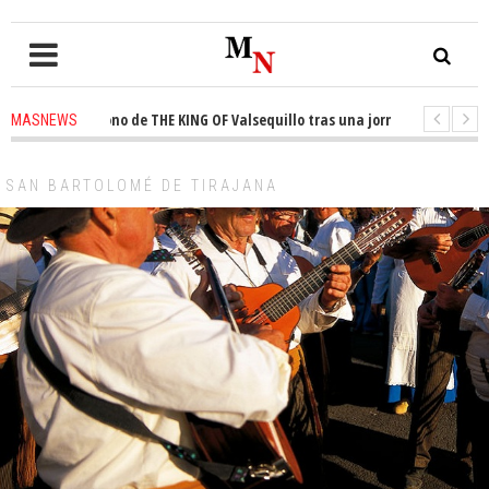
a el trono de THE KING OF Valsequillo tras una jornada de baloncesto urb
MASNEWS
ian que un solo policía cubre 30 kilómetros de costa en San Bartolomé de 
SAN BARTOLOMÉ DE TIRAJANA