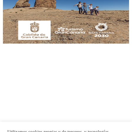
Adopción urgente
Busco adopción responsable para mi perra. Pastor alemán, hembra, 4 años. Por
motivos personales ...
Leales.org » Gran Canaria
|
6.7.2025
SHIBA PERDIDO AVDA JOSE MESA Y LOPEZ
PERRO MACHO RAZA SHIBA CON MICROCHIP PERDIDO HOY 06/07/2025 ZONA
MESA Y LOPEZ. ES MUY ASUSTADIZO
Leales.org » Gran Canaria
|
6.7.2025
Utilizamos cookies propias y de terceros, y tecnologías