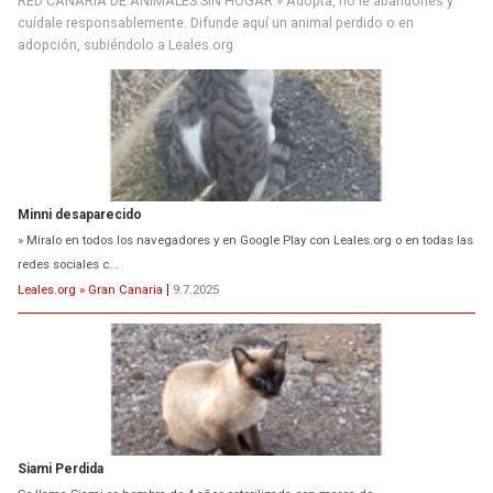
RED CANARIA DE ANIMALES SIN HOGAR » Adopta, no le abandones y
cuídale responsablemente. Difunde aquí un animal perdido o en
adopción, subiéndolo a Leales.org
Minni desaparecido
» Míralo en todos los navegadores y en Google Play con Leales.org o en todas las
redes sociales c...
Leales.org » Gran Canaria
|
9.7.2025
Siami Perdida
Se llama Siami,es hembra de 4 años,esterilizada con marca de
oreja,cariñosa,mimosa pero miedosa,e...
Leales.org » Gran Canaria
|
9.7.2025