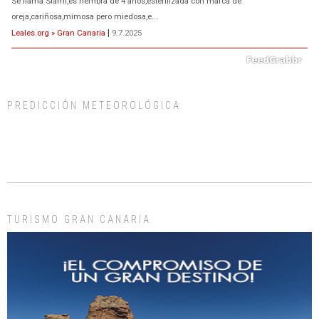
ADOPCIÓN URGENTE GATA TEROR GRAN CANARIA
El ayuntamiento se va a llevar a Los Gatos callejeros de la zona los próximos
PREDICCIÓN METEOROLÓGICA
días, ella incluida...
Leales.org » Gran Canaria
|
9.7.2025
TURISMO GRAN CANARIA
Gato manso encontrado
Este gato macho ha aparecido en la calle hace menos de un mes, es muy
manso y extremadamente cari...
Leales.org » Gran Canaria
|
9.7.2025