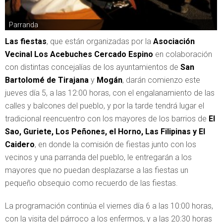
Parranda
Las fiestas
, que están organizadas por la
Asociación
Vecinal Los Acebuches
Cercado Espino
en colaboración
con distintas concejalías de los ayuntamientos de
San
Bartolomé de Tirajana
y
Mogán
, darán comienzo este
jueves día 5, a las 12:00 horas, con el engalanamiento de las
calles y balcones del pueblo, y por la tarde tendrá lugar el
tradicional reencuentro con los mayores de los barrios de
El
Sao, Guriete, Los Peñones, el Horno, Las Filipinas y El
Caidero
, en donde la comisión de fiestas junto con los
vecinos y una parranda del pueblo, le entregarán a los
mayores que no puedan desplazarse a las fiestas un
pequeño obsequio como recuerdo de las fiestas.
La programación continúa el viernes día 6 a las 10:00 horas,
con la visita del párroco a los enfermos, y a las 20:30 horas