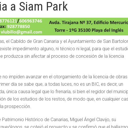
cia a Siam Park
as, el Cabildo de Gran Canaria y el Ayuntamiento de San Bartol
xiste impedimento alguno, ni técnico ni legal, para que el estud
se produzca sin afectar al proceso de concesión de la licencia
ue no impiden avanzar en el otorgamiento de la licencia de obras
imer día se sabe que, a todas luces, no es un BIC, es decir, un
, única causa legal que lo frenaría, si bien el regidor del municip
sión de los estudios de los restos, de modo que, en cualquier ca
la prospección.
 Patrimonio Histórico de Canarias, Miguel Ángel Clavijo, su
queólogos, se cotejó el proyecto y se confirmó que el hallazgo