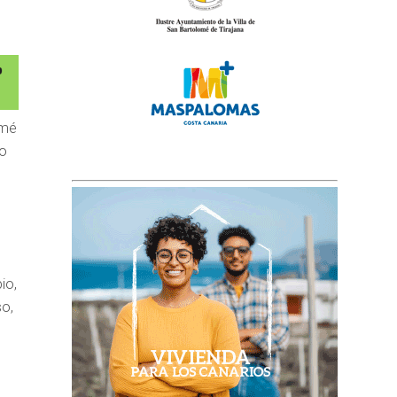
omé
io
io,
so,