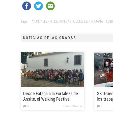
Tags:
AYUNTAMIENTO DE SAN BARTOLOME DE TIRAJANA
CAB
NOTICIAS RELACIONADAS
04/11/2016
25/11/2015
Desde Fataga a la Fortaleza de
SBTPued
Ansite, el Walking Festival
los trab
recorre la Ruta Aborigen
Ayuntami
GRAN CANARIA
0
0