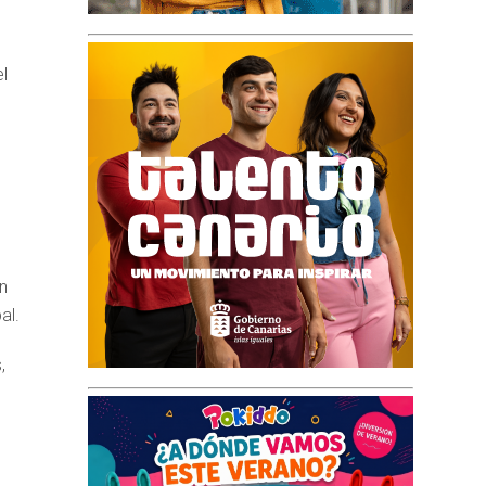
l
n
al.
,