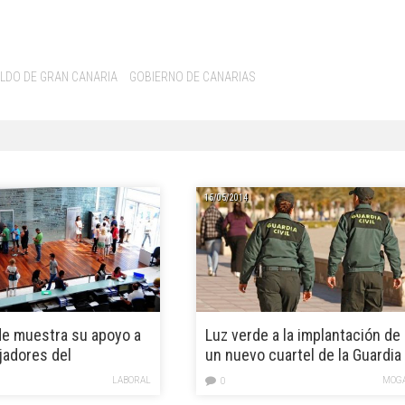
ILDO DE GRAN CANARIA
GOBIERNO DE CANARIAS
15/05/2014
e muestra su apoyo a
Luz verde a la implantación de
ajadores del
un nuevo cuartel de la Guardia
ento tirajanero
Civil en Mogán
LABORAL
MOG
0