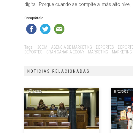
digital. Porque cuando se compite al más alto niv
Compártelo ...
Tags:
3COM
AGENCIA DE MARKETING
DEPORTES
DEPORTE
DEPORTES
GRAN CANARIA ECONY
MARKETING
MARKETING 
NOTICIAS RELACIONADAS
19/11/2025
18/02/2026