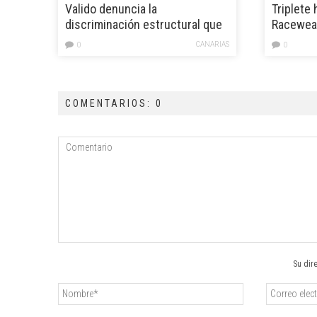
Valido denuncia la
Triplete 
discriminación estructural que
Racewear
afecta a los artistas canarios
del WRC
CANARIAS
0
0
COMENTARIOS: 0
Su dir