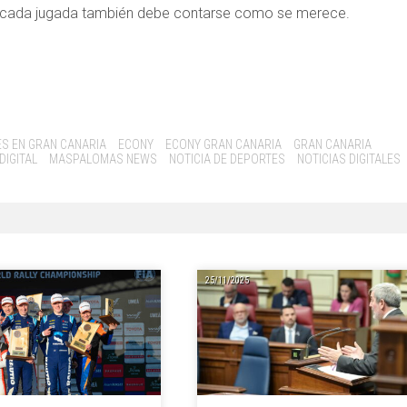
el, cada jugada también debe contarse como se merece.
S EN GRAN CANARIA
ECONY
ECONY GRAN CANARIA
GRAN CANARIA
DIGITAL
MASPALOMAS NEWS
NOTICIA DE DEPORTES
NOTICIAS DIGITALES
25/11/2025