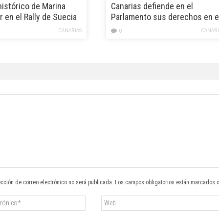
histórico de Marina
Canarias defiende en el
 en el Rally de Suecia
Parlamento sus derechos en e
 2026
REF y el estatus RUP
CANARIAS
CANARI
0
ección de correo electrónico no será publicada. Los campos obligatorios están marcados 