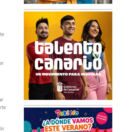
te
er
y
ir
rte
ón