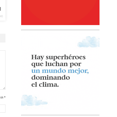
l
AS
con *